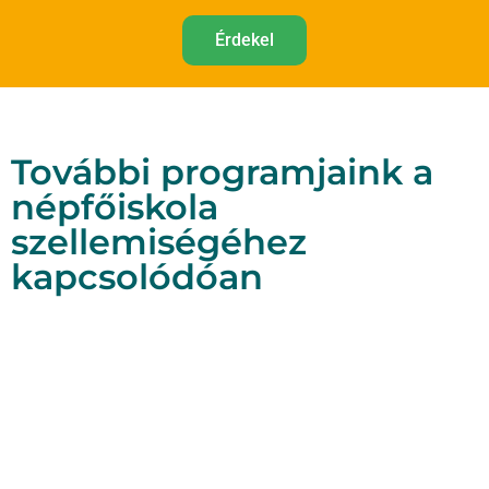
Érdekel
További programjaink a
népfőiskola
szellemiségéhez
kapcsolódóan