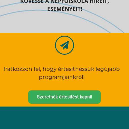
KÖVESSE A NÉPFŐISKOLA HÍREIT,
ESEMÉNYEIT!
Iratkozzon fel, hogy értesíthessük legújabb
programjainkról!
Szeretnék értesítést kapni!