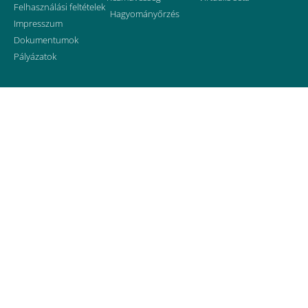
Felhasználási feltételek
Hagyományőrzés
Impresszum
Dokumentumok
Pályázatok