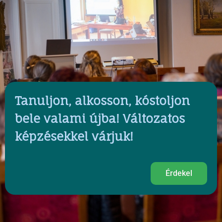
Tanuljon, alkosson, kóstoljon
bele valami újba! Változatos
képzésekkel várjuk!
Érdekel