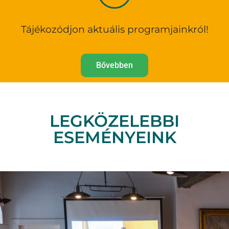
Változatos workshopokkal, családi
kézműves programokkal várjuk
Tájékozódjon aktuális programjainkról!
Érdekel
Bővebben
LEGKÖZELEBBI
ESEMÉNYEINK