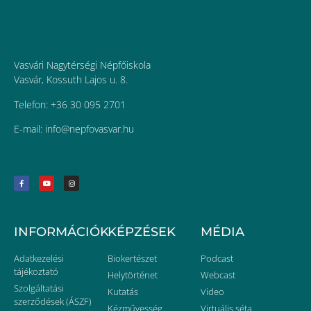
Vasvári Nagytérségi Népfőiskola
Vasvár, Kossuth Lajos u. 8.
Telefon: +36 30 095 2701
E-mail:
uh.ravsavofpen@ofni
INFORMÁCIÓK
KÉPZÉSEK
MÉDIA
Adatkezelési
Biokertészet
Podcast
tájékoztató
Helytörténet
Webcast
Szolgáltatási
Kutatás
Video
szerződések (ÁSZF)
Kézművesség
Virtuális séta