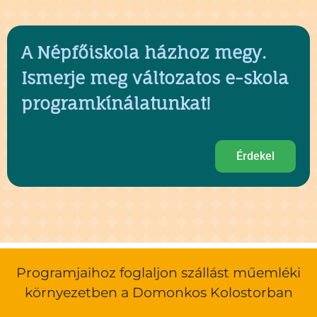
A Népfőiskola házhoz megy.
Ismerje meg változatos e-skola
programkínálatunkat!
Érdekel
Programjaihoz foglaljon szállást műemléki
környezetben a Domonkos Kolostorban