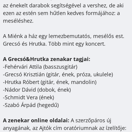
az énekelt darabok segítségével a vershez, de aki
ezen az estén sem hűtlen kedves formájához: a
meséléshez.
A Miénk a ház egy lemezbemutatós, mesélős est.
Grecsó és Hrutka. Több mint egy koncert.
A Grecsó&Hrutka zenakar tagjai:
-Fehérvári Attila (basszusgitár)
-Grecsó Krisztián (gitár, ének, próza, ukulele)
-Hrutka Róbert (gitár, ének, mandolin)
-Nádor Dávid (dobok, ének)
-Schmidt Vera (ének)
-Szabó Árpád (hegedű)
A zenekar online oldalai:
A szerzőpáros új
anyagának, az Ajtók cím oratóriumnak az ízelítője: