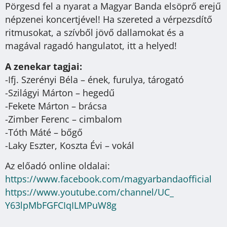
Pörgesd fel a nyarat a Magyar Banda elsöprő erejű
népzenei koncertjével! Ha szereted a vérpezsdítő
ritmusokat, a szívből jövő dallamokat és a
magával ragadó hangulatot, itt a helyed!
A zenekar tagjai:
-Ifj. Szerényi Béla – ének, furulya, tárogató
-Szilágyi Márton – hegedű
-Fekete Márton – brácsa
-Zimber Ferenc – cimbalom
-Tóth Máté – bőgő
-Laky Eszter, Koszta Évi – vokál
Az előadó online oldalai:
https://www.facebook.com/
magyarbandaofficial
https://www.youtube.com/
channel/UC_
Y63lpMbFGFCIqILMPuW8g