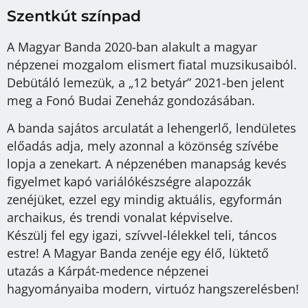
Szentkút színpad
A Magyar Banda 2020-ban alakult a magyar
népzenei mozgalom elismert fiatal muzsikusaiból.
Debütáló lemezük, a „12 betyár” 2021-ben jelent
meg a Fonó Budai Zeneház gondozásában.
A banda sajátos arculatát a lehengerlő, lendületes
előadás adja, mely azonnal a közönség szívébe
lopja a zenekart. A népzenében manapság kevés
figyelmet kapó variálókészségre alapozzák
zenéjüket, ezzel egy mindig aktuális, egyformán
archaikus, és trendi vonalat képviselve.
Készülj fel egy igazi, szívvel-lélekkel teli, táncos
estre! A Magyar Banda zenéje egy élő, lüktető
utazás a Kárpát-medence népzenei
hagyományaiba modern, virtuóz hangszerelésben!