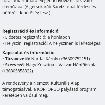
túra időtartamára elegendő ivóvíz és útravaló
elemózsia. (A gersekaráti Sárvíz-tónál fürdési és
büfézési lehetőség lesz.)
Regisztráció és információ:
• Előzetes regisztráció: a honlapon
• Helyszíni regisztráció: A helyszínen is lehetséges!
Kapcsolat és információ:
•
Túravezető:
Nardai Károly (+36309752151)
•
Szervező
: Nagy Krisztina – Vasvár Népfőiskola
(+36305858322)
A rendezvény a Nemzeti Kulturális Alap
támogatásával, a KÖRFORGÓ pályázati program
keretében valósul meg.