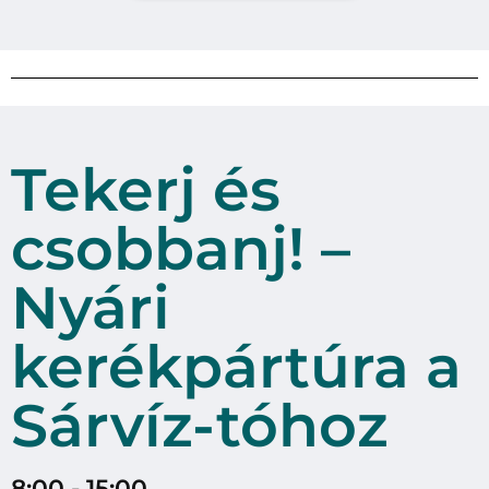
Tekerj és
csobbanj! –
Nyári
kerékpártúra a
Sárvíz-tóhoz
8:00 - 15:00