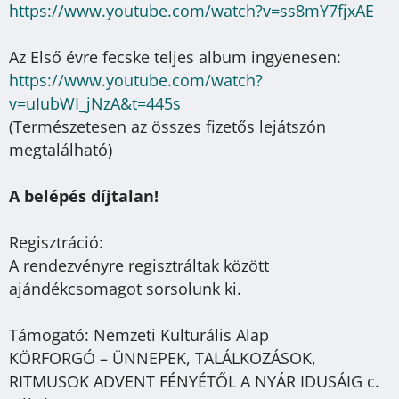
https://www.youtube.com/watch?
v=ss8mY7fjxAE
Az Első évre fecske teljes album ingyenesen:
https://www.youtube.com/watch?
v=uIubWI_jNzA&t=445s
(Természetesen az összes fizetős lejátszón
megtalálható)
A belépés díjtalan!
Regisztráció:
A rendezvényre regisztráltak között
ajándékcsomagot sorsolunk ki.
Támogató: Nemzeti Kulturális Alap
KÖRFORGÓ – ÜNNEPEK, TALÁLKOZÁSOK,
RITMUSOK ADVENT FÉNYÉTŐL A NYÁR IDUSÁIG c.