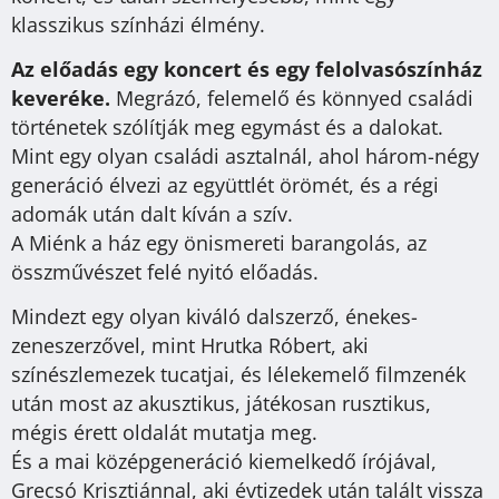
klasszikus színházi élmény.
Az előadás egy koncert és egy felolvasószínház
keveréke.
Megrázó, felemelő és könnyed családi
történetek szólítják meg egymást és a dalokat.
Mint egy olyan családi asztalnál, ahol három-négy
generáció élvezi az együttlét örömét, és a régi
adomák után dalt kíván a szív.
A Miénk a ház egy önismereti barangolás, az
összművészet felé nyitó előadás.
Mindezt egy olyan kiváló dalszerző, énekes-
zeneszerzővel, mint Hrutka Róbert, aki
színészlemezek tucatjai, és lélekemelő filmzenék
után most az akusztikus, játékosan rusztikus,
mégis érett oldalát mutatja meg.
És a mai középgeneráció kiemelkedő írójával,
Grecsó Krisztiánnal, aki évtizedek után talált vissza