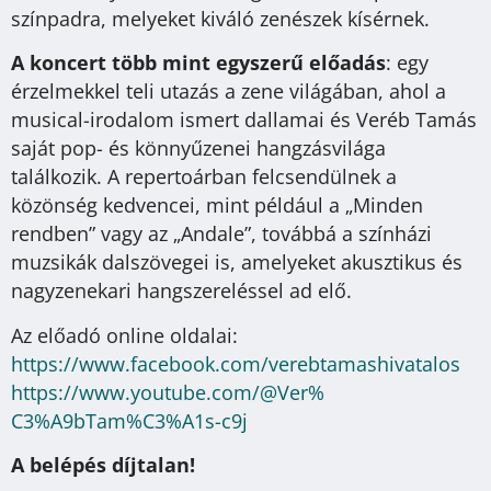
színpadra, melyeket kiváló zenészek kísérnek.
A koncert több mint egyszerű előadás
: egy
érzelmekkel teli utazás a zene világában, ahol a
musical-irodalom ismert dallamai és Veréb Tamás
saját pop- és könnyűzenei hangzásvilága
találkozik. A repertoárban felcsendülnek a
közönség kedvencei, mint például a „Minden
rendben” vagy az „Andale”, továbbá a színházi
muzsikák dalszövegei is, amelyeket akusztikus és
nagyzenekari hangszereléssel ad elő.
Az előadó online oldalai:
https://www.facebook.com/
verebtamashivatalos
https://www.youtube.com/@Ver%
C3%A9bTam%C3%A1s-c9j
A belépés díjtalan!