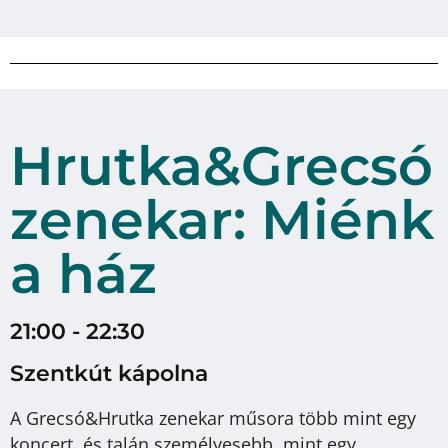
Hrutka&Grecsó
zenekar: Miénk
a ház
21:00 - 22:30
Szentkút kápolna
A Grecsó&Hrutka zenekar műsora több mint egy
koncert, és talán személyesebb, mint egy