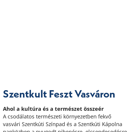
Szentkult Feszt Vasváron
Ahol a kultúra és a természet összeér
A csodálatos természeti környezetben fekvő
vasvári Szentkúti Színpad és a Szentkúti Kápolna
napközben a nyugodt pihenésre, elcsendesedésre