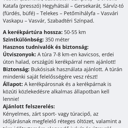
Katafa (presszó) Hegyhátsál – Gersekarát, Sárvíz-tó
(fürdés, büfé) – Telekes – Petőmihályfa – Vasvári
Vaskapu – Vasvár, Szabadtéri Színpad.
A kerékpártúra hossza:
50-55 km
Szintkülönbség:
350 méter
Hasznos tudnivalók és biztonság:
Útviszonyok:
A túra 7-8 km-en kavicsos, erdei
úton halad, országúti kerékpárral nem ajánlott!
Biztonság:
Bukósisak használata ajánlott. A túrán
mindenki saját felelősségére vesz részt!
Állapot:
A kerékpárosnak és a kerékpárnak is
közúti közlekedésre alkalmas állapotban kell
lennie!
Ajánlott felszerelés:
Kényelmes, zárt sport- vagy túracipő, az
időjárásnak megfelelő réteges öltözet, valamint a