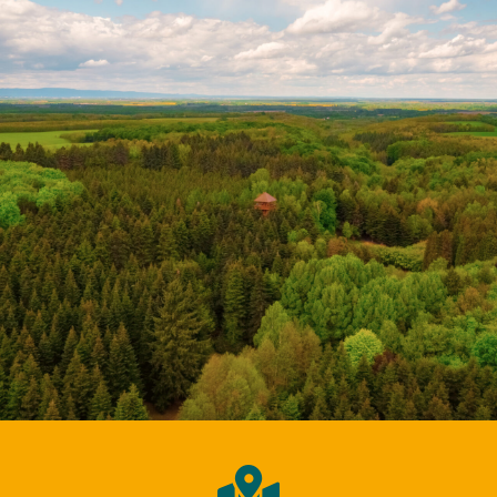
Ismerje meg a térség
különleges helyszíneit
egy virtuális séta