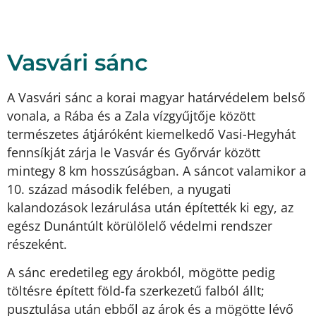
Vasvári sánc
A Vasvári sánc a korai magyar határvédelem belső
vonala, a Rába és a Zala vízgyűjtője között
természetes átjáróként kiemelkedő Vasi-Hegyhát
fennsíkját zárja le Vasvár és Győrvár között
mintegy 8 km hosszúságban. A sáncot valamikor a
10. század második felében, a nyugati
kalandozások lezárulása után építették ki egy, az
egész Dunántúlt körülölelő védelmi rendszer
részeként.
A sánc eredetileg egy árokból, mögötte pedig
töltésre épített föld-fa szerkezetű falból állt;
pusztulása után ebből az árok és a mögötte lévő