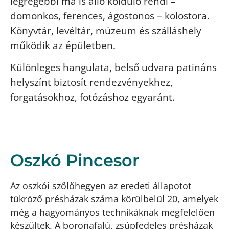
legrégebbi ma is álló kolduló rendi –
domonkos, ferences, ágostonos – kolostora.
Könyvtár, levéltár, múzeum és szálláshely
működik az épületben.
Különleges hangulata, belső udvara patináns
helyszínt biztosít rendezvényekhez,
forgatásokhoz, fotózáshoz egyaránt.
Oszkó Pincesor
Az oszkói szőlőhegyen az eredeti állapotot
tükröző présházak száma körülbelül 20, amelyek
még a hagyományos technikáknak megfelelően
készültek. A boronafalú, zsúpfedeles présházak