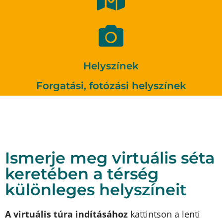
formájában
Ha kikapcsolódni szeretne, családi programot
szervez, vagy forgatási, fotózási helyszínt keres
Helyszínek
Felfedezem a helyszíneket
Forgatási, fotózási helyszínek
Ismerje meg virtuális séta
keretében a térség
különleges helyszíneit
A virtuális túra indításához
kattintson a lenti