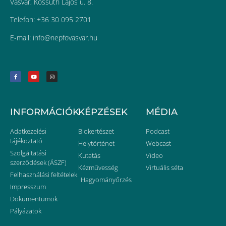
Vasvár, Kossuth Lajos u. 8.
Telefon: +36 30 095 2701
E-mail:
uh.ravsavofpen@ofni
INFORMÁCIÓK
KÉPZÉSEK
MÉDIA
Adatkezelési
Biokertészet
Podcast
tájékoztató
Helytörténet
Webcast
Szolgáltatási
Kutatás
Video
szerződések (ÁSZF)
Kézművesség
Virtuális séta
Felhasználási feltételek
Hagyományőrzés
Impresszum
Dokumentumok
Pályázatok