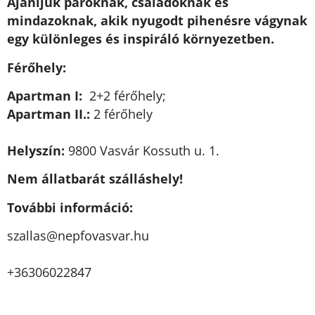
Ajánljuk pároknak, családoknak és
mindazoknak, akik nyugodt pihenésre vágynak
egy különleges és inspiráló környezetben.
Férőhely:
Apartman I:
2+2 férőhely;
Apartman II.:
2 férőhely
Helyszín:
9800 Vasvár Kossuth u. 1.
Nem állatbarát szálláshely!
További információ:
uh.ravsavofpen@sallazs
+36306022847