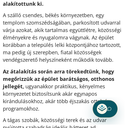
alakítottunk ki.
A szálló csendes, békés környezetben, egy
templom szomszédságában, parkosított udvarral
várja azokat, akik tartalmas együttlétre, közösségi
élményekre és nyugalomra vágynak. Az épület
korábban a település lelki központjához tartozott,
ma pedig új szerepben, fiatal közösségek
vendégszerető helyszíneként működik tovább.
Az átalakítás során arra törekedtünk, hogy
megőrizzük az épület barátságos, otthonos
jellegét,
ugyanakkor praktikus, kényelmes
környezetet biztosítsunk akár egynapos
kirándulásokhoz, akár több éjszakás ottalvós
programokhoz.
A tágas szobák, közösségi terek és az udvar
nyújtotta szabadság ideális hátteret ad