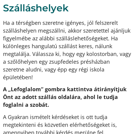
Szálláshelyek
9825 Oszkó, Rákóczi u. 40.
Ha a térségben szeretne igényes, jól felszerelt
szálláshelyen megszállni, akkor szeretettel ajánljuk
figyelmébe az alábbi szálláslehetőségeket. Ha
különleges hangulatú szállást keres, nálunk
megtalálja. Válassza ki, hogy egy kolostorban, vagy
a szőlőhelyen egy zsupfedeles présházban
szeretne aludni, vagy épp egy régi iskola
épületében!
A „Lefoglalom” gombra kattintva átirányítjuk
Önt az adott szállás oldalára, ahol le tudja
foglalni a szobát.
A Gyakran ismételt kérdéseket is ott tudja
megtekinteni és közvetlen elérhetőségeket is,
amennyiben további kérdés merülne fel.