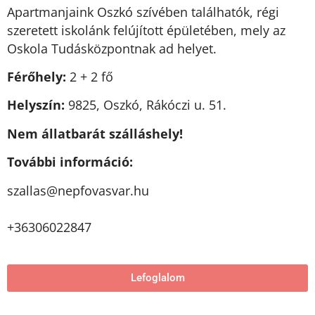
Apartmanjaink Oszkó szívében találhatók, régi
szeretett iskolánk felújított épületében, mely az
Oskola Tudásközpontnak ad helyet.
Férőhely:
2 + 2 fő
Helyszín:
9825, Oszkó, Rákóczi u. 51.
Nem állatbarát szálláshely!
További információ:
uh.ravsavofpen@sallazs
+36306022847
Lefoglalom