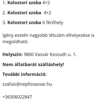
1.
Kolostori szoba
4+2
2.
Kolostori szoba
4+2
3.
Kolostori szoba
6 férőhely
Igény esetén nagyobb létszám elhelyezése is
megoldható.
Helyszín:
9800 Vasvár Kossuth u. 1.
Nem állatbarát szálláshely!
További információ:
uh.ravsavofpen@sallazs
+36306022847