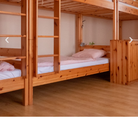
Szent György Ifjúsági
Szálló