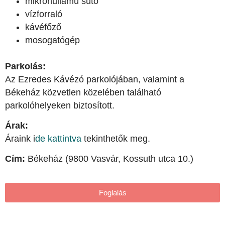
mikrohullámú sütő
vízforraló
kávéfőző
mosogatógép
Parkolás:
Az Ezredes Kávézó parkolójában, valamint a
Békeház közvetlen közelében található
parkolóhelyeken biztosított.
Árak:
Áraink i
de kattintva
tekinthetők meg.
Cím:
Békeház (9800 Vasvár, Kossuth utca 10.)
Foglalás