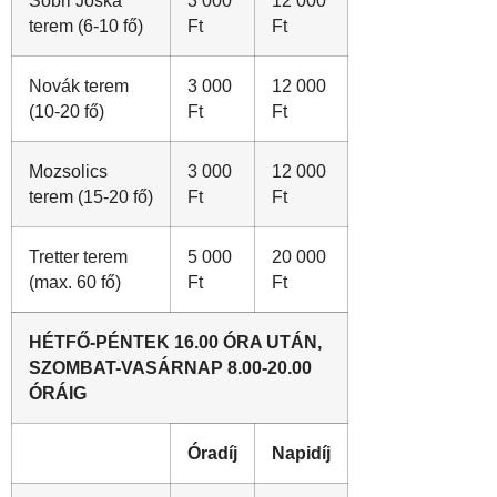
Sobri Jóska
3 000
12 000
terem (6-10 fő)
Ft
Ft
Novák terem
3 000
12 000
(10-20 fő)
Ft
Ft
Mozsolics
3 000
12 000
terem (15-20 fő)
Ft
Ft
Tretter terem
5 000
20 000
(max. 60 fő)
Ft
Ft
HÉTFŐ-PÉNTEK 16.00 ÓRA UTÁN,
SZOMBAT-VASÁRNAP 8.00-20.00
ÓRÁIG
Óradíj
Napidíj