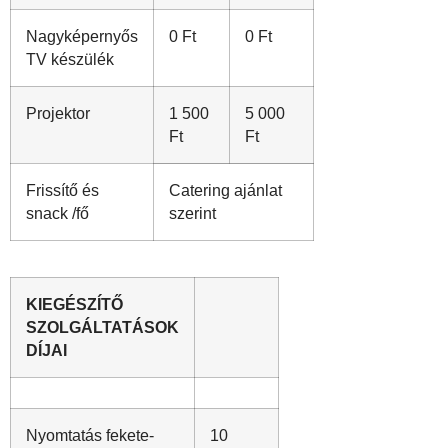
Nagyképernyős
0 Ft
0 Ft
TV készülék
Projektor
1 500
5 000
Ft
Ft
Frissítő és
Catering ajánlat
snack /fő
szerint
KIEGÉSZÍTŐ
SZOLGÁLTATÁSOK
DÍJAI
Nyomtatás fekete-
10