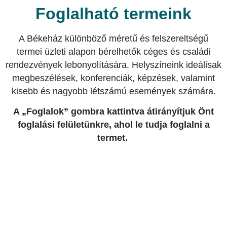
előadások, bemutatók, csapatépítők és tanfolyamok számára
Foglalható termeink
A Békeház különböző méretű és felszereltségű
termei üzleti alapon bérelhetők céges és családi
rendezvények lebonyolítására. Helyszíneink ideálisak
megbeszélések, konferenciák, képzések, valamint
kisebb és nagyobb létszámú események számára.
A „Foglalok” gombra kattintva átirányítjuk Önt
foglalási felületünkre, ahol le tudja foglalni a
termet.