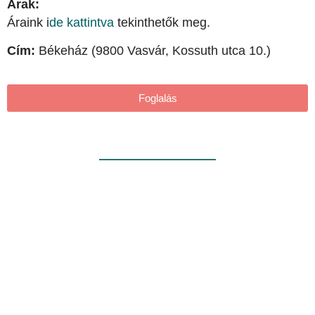
Árak:
Áraink i
de kattintva
tekinthetők meg.
Cím:
Békeház (9800 Vasvár, Kossuth utca 10.)
Foglalás