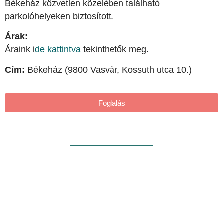
Békeház közvetlen közelében található
parkolóhelyeken biztosított.
Árak:
Áraink i
de kattintva
tekinthetők meg.
Cím:
Békeház (9800 Vasvár, Kossuth utca 10.)
Foglalás