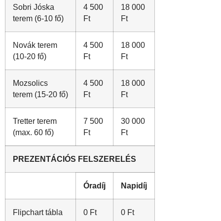
Sobri Jóska
4 500
18 000
terem (6-10 fő)
Ft
Ft
Novák terem
4 500
18 000
(10-20 fő)
Ft
Ft
Mozsolics
4 500
18 000
terem (15-20 fő)
Ft
Ft
Tretter terem
7 500
30 000
(max. 60 fő)
Ft
Ft
PREZENTÁCIÓS FELSZERELÉS
Óradíj
Napidíj
Flipchart tábla
0 Ft
0 Ft