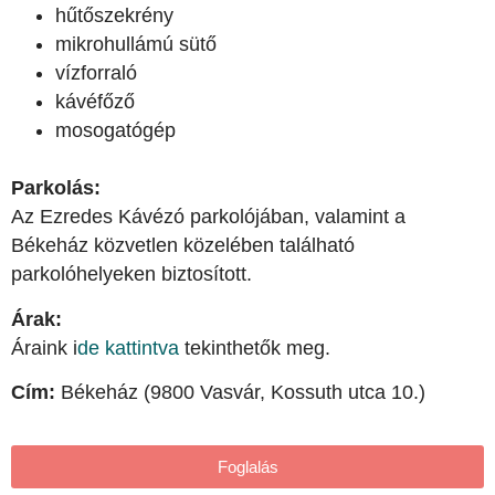
hűtőszekrény
mikrohullámú sütő
vízforraló
kávéfőző
mosogatógép
Parkolás:
Az Ezredes Kávézó parkolójában, valamint a
Békeház közvetlen közelében található
parkolóhelyeken biztosított.
Árak:
Áraink i
de kattintva
tekinthetők meg.
Cím:
Békeház (9800 Vasvár, Kossuth utca 10.)
Foglalás