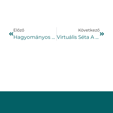
Előző
Következő
Hagyományos Ácsmunkák Fatechnikái
Virtuális Séta A Hegyháton!