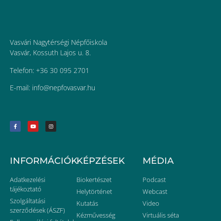
Vasvári Nagytérségi Népfőiskola
Vasvár, Kossuth Lajos u. 8.
Telefon: +36 30 095 2701
E-mail:
uh.ravsavofpen@ofni
INFORMÁCIÓK
KÉPZÉSEK
MÉDIA
Adatkezelési
Biokertészet
Podcast
tájékoztató
Helytörténet
Webcast
Szolgáltatási
Kutatás
Video
szerződések (ÁSZF)
Kézművesség
Virtuális séta