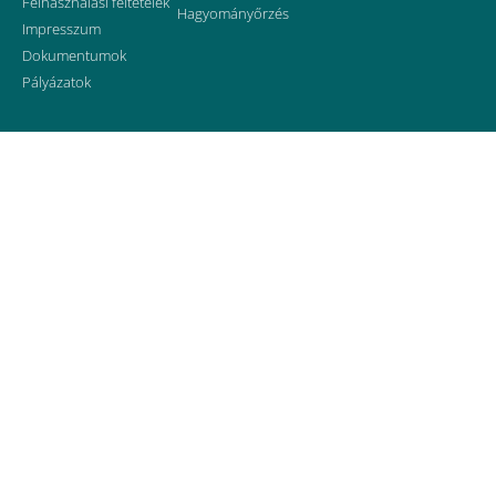
Felhasználási feltételek
Hagyományőrzés
Impresszum
Dokumentumok
Pályázatok