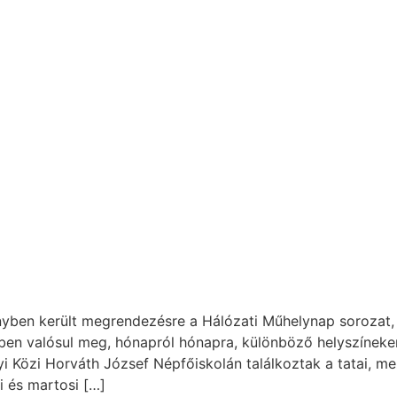
yben került megrendezésre a Hálózati Műhelynap sorozat,
en valósul meg, hónapról hónapra, különböző helyszíneken
 Közi Horváth József Népfőiskolán találkoztak a tatai, mez
ji és martosi […]