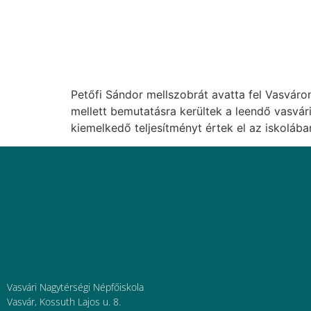
Petőfi Sándor mellszobrát avatta fel Vasváro
mellett bemutatásra kerültek a leendő vasvári 
kiemelkedő teljesítményt értek el az iskolába
Vasvári Nagytérségi Népfőiskola
Vasvár, Kossuth Lajos u. 8.