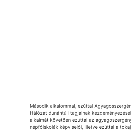
Második alkalommal, ezúttal Agyagosszergén
Hálózat dunántúli tagjainak kezdeményezéséb
alkalmát követően ezúttal az agyagoszergényi
népfőiskolák képviselői, illetve ezúttal a toka