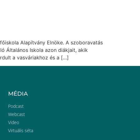
pfőiskola Alapítvány Elnöke. A szoboravatás
ló Általános Iskola azon diákjait, akik
rdult a vasváriakhoz és a […]
MÉDIA
Podcast
Webcast
Video
Virtuális séta