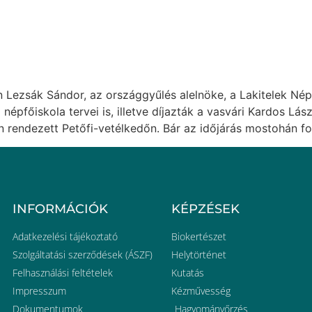
n Lezsák Sándor, az országgyűlés alelnöke, a Lakitelek Né
népfőiskola tervei is, illetve díjazták a vasvári Kardos Lász
n rendezett Petőfi-vetélkedőn. Bár az időjárás mostohán fo
INFORMÁCIÓK
KÉPZÉSEK
Adatkezelési tájékoztató
Biokertészet
Szolgáltatási szerződések (ÁSZF)
Helytörténet
Felhasználási feltételek
Kutatás
Impresszum
Kézművesség
Dokumentumok
Hagyományőrzés