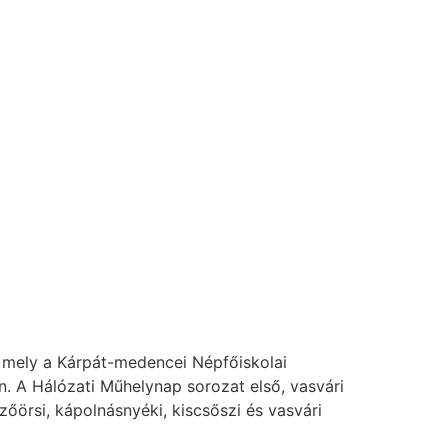
 mely a Kárpát-medencei Népfőiskolai
. A Hálózati Műhelynap sorozat első, vasvári
őörsi, kápolnásnyéki, kiscsőszi és vasvári