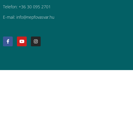
Telefon: +36 30 095 2701
E-mail:
uh.ravsavofpen@ofni