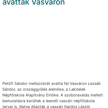
avatták Vasváron
Petőfi Sándor mellszobrát avatta fel Vasváron Lezsák
Sándor, az országgyűlés alelnöke, a Lakitelek
Népfőiskola Alapítvány Elnöke. A szoboravatás mellett
bemutatásra kerültek a leendő vasvári népfőiskola
tervei is, illetve díjazták a vasvári Kardos László