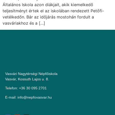
Általános Iskola azon diákjait, akik kiemelkedő
teljesítményt értek el az iskolában rendezett Petőfi-
vetélkedőn. Bár az időjárás mostohán fordult a
vasváriakhoz és a […]
Vasvári Nagytérségi Népfőiskola
Vasvár, Kossuth Lajos u. 8.
Telefon: +36 30 095 2701
E-mail:
uh.ravsavofpen@ofni