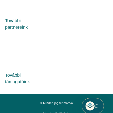
További
partnereink
További
támogatóink
© Minden jog fenntartva