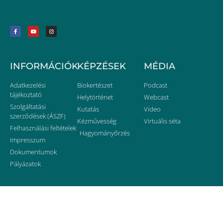
INFORMÁCIÓK
KÉPZÉSEK
MÉDIA
Adatkezelési
Biokertészet
Podcast
tájékoztató
Helytörténet
Webcast
Szolgáltatási
Kutatás
Video
szerződések (ÁSZF)
Kézművesség
Virtuális séta
Felhasználási feltételek
Hagyományőrzés
Impresszum
Dokumentumok
Pályázatok