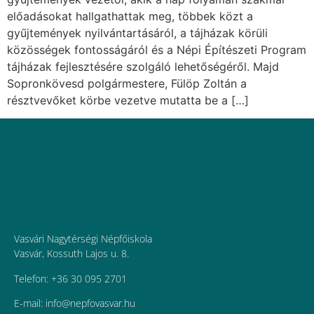
előadásokat hallgathattak meg, többek közt a
gyűjtemények nyilvántartásáról, a tájházak körüli
közösségek fontosságáról és a Népi Építészeti Program
tájházak fejlesztésére szolgáló lehetőségéről. Majd
Sopronkövesd polgármestere, Fülöp Zoltán a
résztvevőket körbe vezetve mutatta be a […]
Vasvári Nagytérségi Népfőiskola
Vasvár, Kossuth Lajos u. 8.
Telefon: +36 30 095 2701
E-mail:
uh.ravsavofpen@ofni