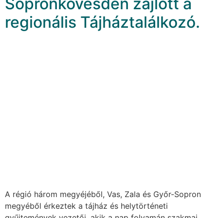
Sopronkövesden zajlott a
regionális Tájháztalálkozó.
A régió három megyéjéből, Vas, Zala és Győr-Sopron
megyéből érkeztek a tájház és helytörténeti
gyűjtemények vezetői, akik a nap folyamán szakmai