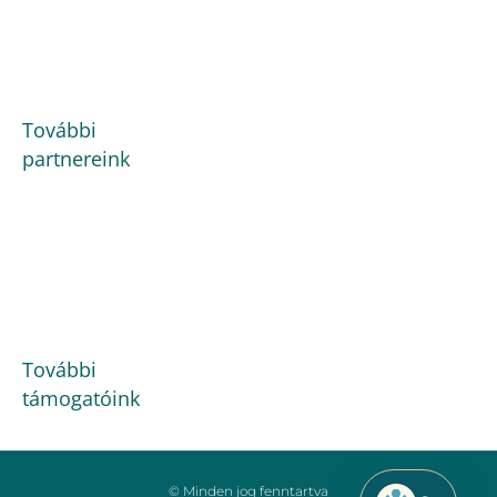
További
partnereink
További
támogatóink
© Minden jog fenntartva