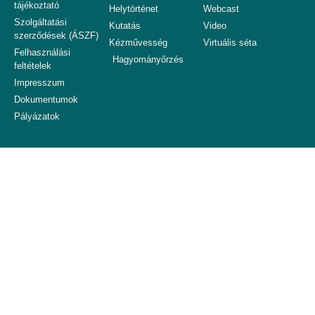
tájékoztató
Helytörténet
Webcast
Szolgáltatási
Kutatás
Video
szerződések (ÁSZF)
Kézművesség
Virtuális séta
Felhasználási
Hagyományőrzés
feltételek
Impresszum
Dokumentumok
Pályázatok