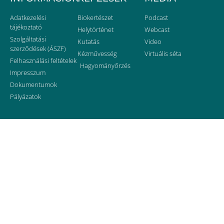
Adatkezelési
Biokertészet
Podcast
tájékoztató
Helytörténet
Webcast
Szolgáltatási
Kutatás
Video
szerződések (ÁSZF)
Kézművesség
Virtuális séta
Felhasználási feltételek
Hagyományőrzés
Impresszum
Dokumentumok
Pályázatok