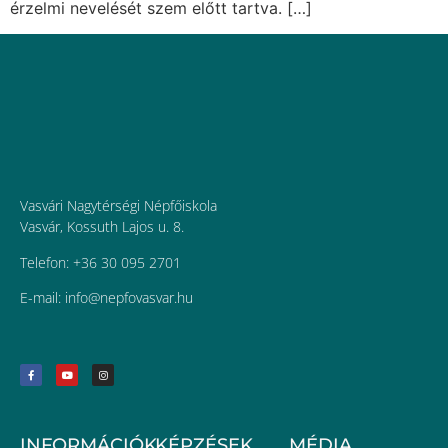
érzelmi nevelését szem előtt tartva. […]
Vasvári Nagytérségi Népfőiskola
Vasvár, Kossuth Lajos u. 8.
Telefon: +36 30 095 2701
E-mail:
uh.ravsavofpen@ofni
INFORMÁCIÓK
KÉPZÉSEK
MÉDIA