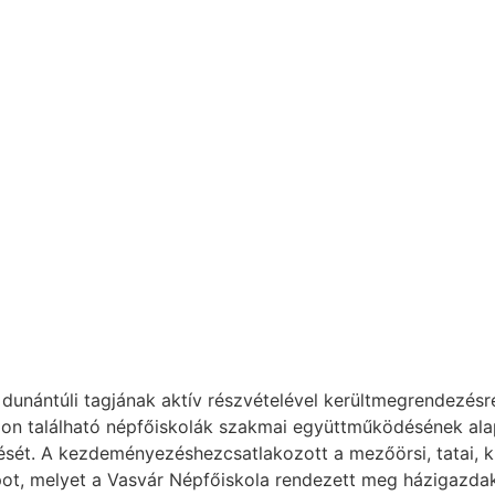
dunántúli tagjának aktív részvételével kerültmegrendezésr
on található népfőiskolák szakmai együttműködésének ala
t. A kezdeményezéshezcsatlakozott a mezőörsi, tatai, ki
apot, melyet a Vasvár Népfőiskola rendezett meg házigazda