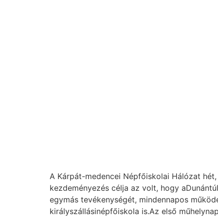
A Kárpát-medencei Népfőiskolai Hálózat hét, 
kezdeményezés célja az volt, hogy aDunántúl
egymás tevékenységét, mindennapos működésé
királyszállásinépfőiskola is.Az első műhelyn