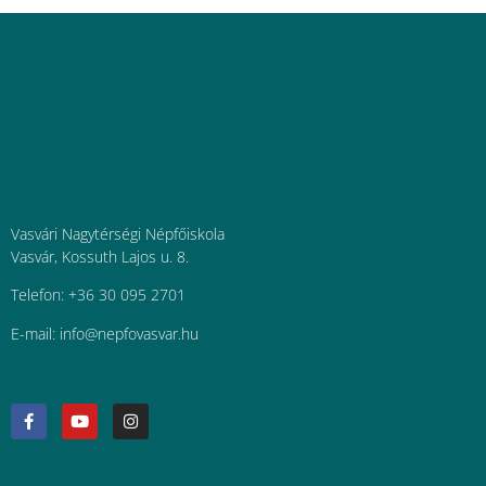
Vasvári Nagytérségi Népfőiskola
Vasvár, Kossuth Lajos u. 8.
Telefon: +36 30 095 2701
E-mail:
uh.ravsavofpen@ofni