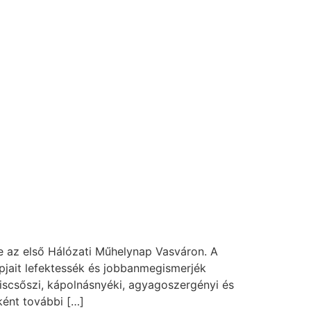
e az első Hálózati Műhelynap Vasváron. A
pjait lefektessék és jobbanmegismerjék
scsőszi, kápolnásnyéki, agyagoszergényi és
ként további […]