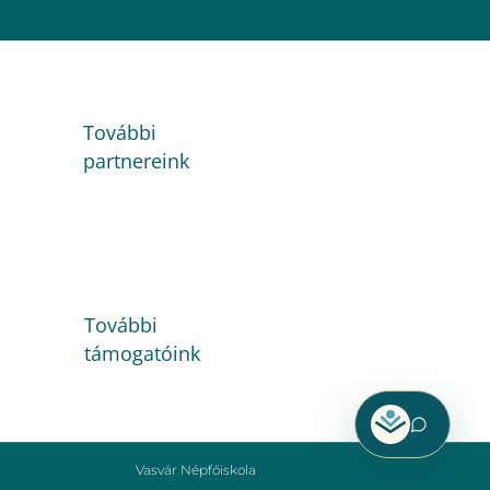
További
partnereink
További
támogatóink
Vasvár Népfőiskola