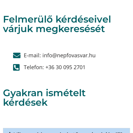
Felmerülő kérdéseivel
várjuk megkeresését
E-mail:
uh.ravsavofpen@ofni
Telefon: +36 30 095 2701
Gyakran ismételt
kérdések