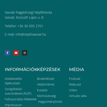
Vasvári Nagytérségi Népfőiskola
Vasvár, Kossuth Lajos u. 8.
Telefon: +36 30 095 2701
E-mail:
uh.ravsavofpen@ofni
INFORMÁCIÓK
KÉPZÉSEK
MÉDIA
Adatkezelési
Biokertészet
Podcast
tájékoztató
Helytörténet
Webcast
Szolgáltatási
Kutatás
Video
szerződések (ÁSZF)
Kézművesség
Virtuális séta
Felhasználási feltételek
Hagyományőrzés
Impresszum