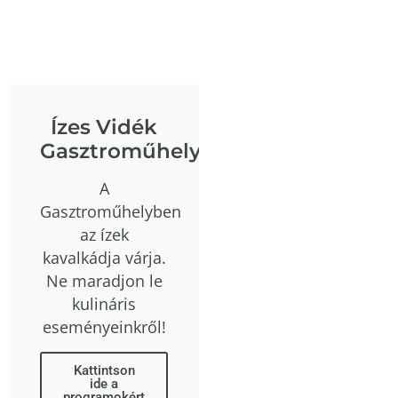
Ízes Vidék
Gasztroműhely
A
Gasztroműhelyben
az ízek
kavalkádja várja.
Ne maradjon le
kulináris
eseményeinkről!
Kattintson
ide a
programokért