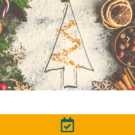
Tárgyak helyett
élmények - az ajándék,
amit biztosan nem akar