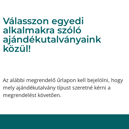
Válasszon egyedi
alkalmakra szóló
ajándékutalványaink
közül!
Gasztroműhelyes ajándékutalvány
Karácsonyi ajándékutalvány
Klasszikus ajándékutalvány
Az alábbi megrendelő űrlapon kell bejelölni, hogy
mely ajándékutalvány típust szeretné kérni a
megrendelést követően.