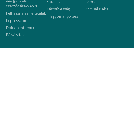
Szolgáltatási
Kutatás
Video
szerződések (ÁSZF)
Kézművesség
Virtuális séta
Felhasználási feltételek
Hagyományőrzés
Impresszum
Dokumentumok
Pályázatok