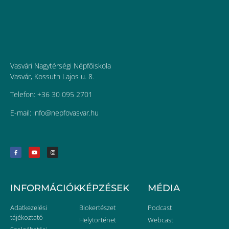
Vasvári Nagytérségi Népfőiskola
Vasvár, Kossuth Lajos u. 8.
Telefon: +36 30 095 2701
E-mail:
uh.ravsavofpen@ofni
INFORMÁCIÓK
KÉPZÉSEK
MÉDIA
Adatkezelési
Biokertészet
Podcast
tájékoztató
Helytörténet
Webcast