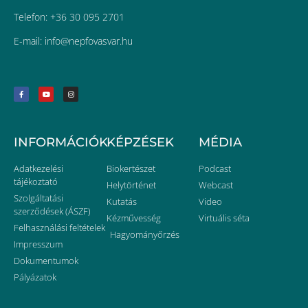
Telefon: +36 30 095 2701
E-mail:
uh.ravsavofpen@ofni
INFORMÁCIÓK
KÉPZÉSEK
MÉDIA
Adatkezelési
Biokertészet
Podcast
tájékoztató
Helytörténet
Webcast
Szolgáltatási
Kutatás
Video
szerződések (ÁSZF)
Kézművesség
Virtuális séta
Felhasználási feltételek
Hagyományőrzés
Impresszum
Dokumentumok
Pályázatok