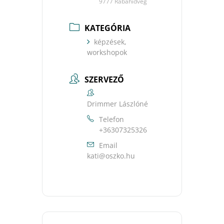
9777 Rábahídvég
KATEGÓRIA
képzések,
workshopok
SZERVEZŐ
Drimmer Lászlóné
Telefon
+36307325326
Email
uh.okzso@itak