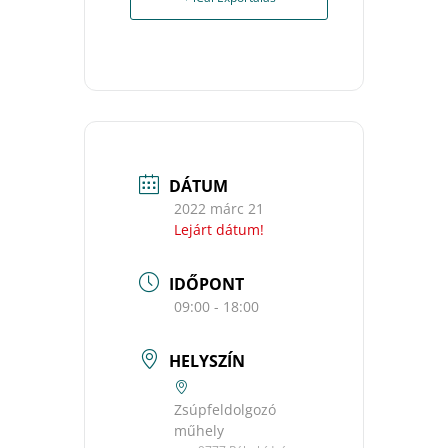
DÁTUM
2022 márc 21
Lejárt dátum!
IDŐPONT
09:00 - 18:00
HELYSZÍN
Zsúpfeldolgozó
műhely