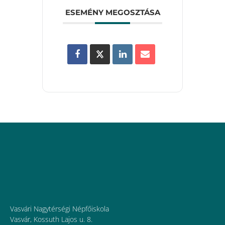
ESEMÉNY MEGOSZTÁSA
Vasvári Nagytérségi Népfőiskola
Vasvár, Kossuth Lajos u. 8.