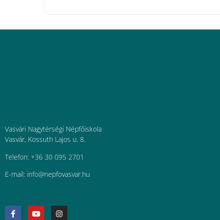
Vasvári Nagytérségi Népfőiskola
Vasvár, Kossuth Lajos u. 8.
Telefon: +36 30 095 2701
E-mail:
uh.ravsavofpen@ofni