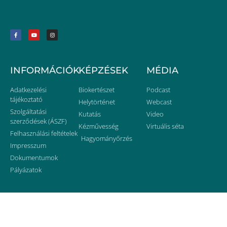
INFORMÁCIÓK
KÉPZÉSEK
MÉDIA
Adatkezelési
Biokertészet
Podcast
tájékoztató
Helytörténet
Webcast
Szolgáltatási
Kutatás
Video
szerződések (ÁSZF)
Kézművesség
Virtuális séta
Felhasználási feltételek
Hagyományőrzés
Impresszum
Dokumentumok
Pályázatok