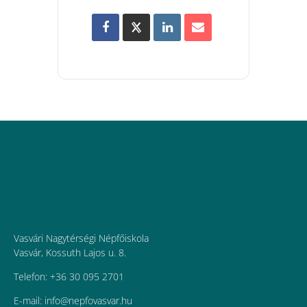
Vasvári Nagytérségi Népfőiskola
Vasvár, Kossuth Lajos u. 8.
Telefon: +36 30 095 2701
E-mail:
uh.ravsavofpen@ofni