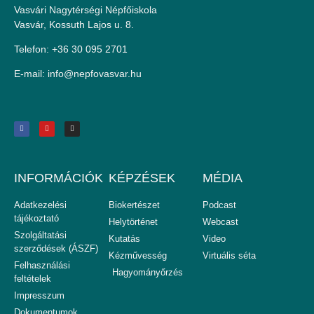
Vasvári Nagytérségi Népfőiskola
Vasvár, Kossuth Lajos u. 8.
Telefon: +36 30 095 2701
E-mail:
uh.ravsavofpen@ofni
INFORMÁCIÓK
KÉPZÉSEK
MÉDIA
Adatkezelési
Biokertészet
Podcast
tájékoztató
Helytörténet
Webcast
Szolgáltatási
Kutatás
Video
szerződések (ÁSZF)
Kézművesség
Virtuális séta
Felhasználási
Hagyományőrzés
feltételek
Impresszum
Dokumentumok