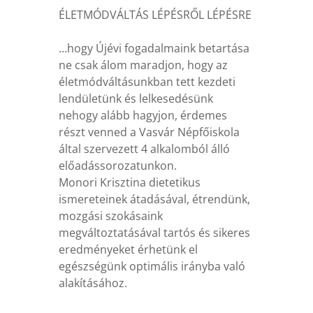
ÉLETMÓDVÁLTÁS LÉPÉSRŐL LÉPÉSRE
…hogy Újévi fogadalmaink betartása
ne csak álom maradjon, hogy az
életmódváltásunkban tett kezdeti
lendületünk és lelkesedésünk
nehogy alább hagyjon, érdemes
részt venned a Vasvár Népfőiskola
által szervezett 4 alkalomból álló
előadássorozatunkon.
Monori Krisztina dietetikus
ismereteinek átadásával, étrendünk,
mozgási szokásaink
megváltoztatásával tartós és sikeres
eredményeket érhetünk el
egészségünk optimális irányba való
alakításához.