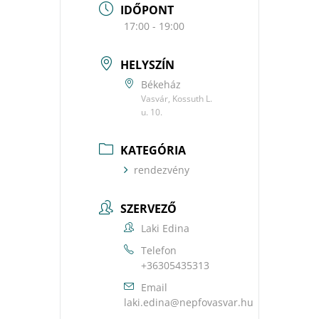
IDŐPONT
17:00 - 19:00
HELYSZÍN
Békeház
Vasvár, Kossuth L.
u. 10.
KATEGÓRIA
rendezvény
SZERVEZŐ
Laki Edina
Telefon
+36305435313
Email
uh.ravsavofpen@anide.ikal