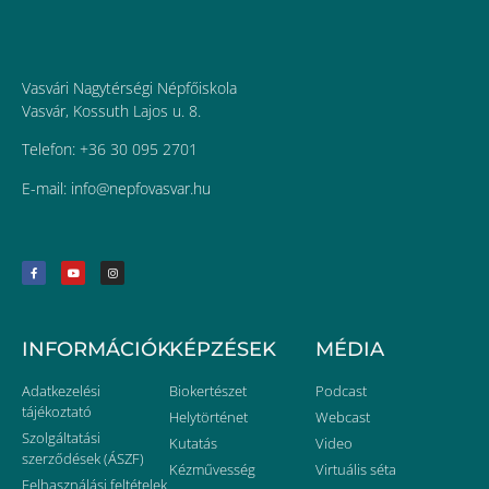
Vasvári Nagytérségi Népfőiskola
Vasvár, Kossuth Lajos u. 8.
Telefon: +36 30 095 2701
E-mail:
uh.ravsavofpen@ofni
INFORMÁCIÓK
KÉPZÉSEK
MÉDIA
Adatkezelési
Biokertészet
Podcast
tájékoztató
Helytörténet
Webcast
Szolgáltatási
Kutatás
Video
szerződések (ÁSZF)
Kézművesség
Virtuális séta
Felhasználási feltételek