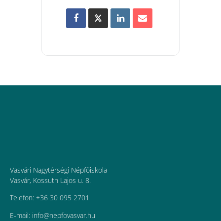
Vasvári Nagytérségi Népfőiskola
Vasvár, Kossuth Lajos u. 8.
Telefon: +36 30 095 2701
E-mail:
uh.ravsavofpen@ofni