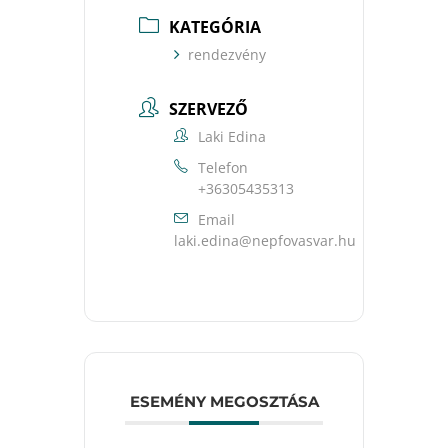
KATEGÓRIA
rendezvény
SZERVEZŐ
Laki Edina
Telefon
+36305435313
Email
uh.ravsavofpen@anide.ikal
ESEMÉNY MEGOSZTÁSA