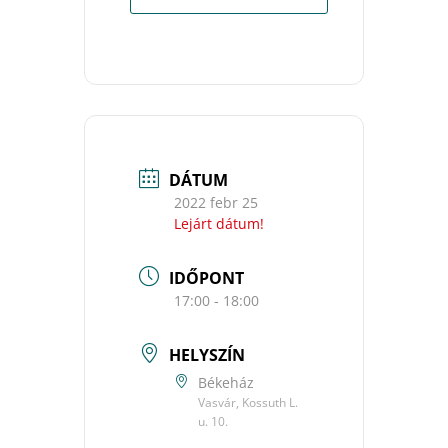
DÁTUM
2022 febr 25
Lejárt dátum!
IDŐPONT
17:00 - 18:00
HELYSZÍN
Békeház
Vasvár, Kossuth L.
u. 10.