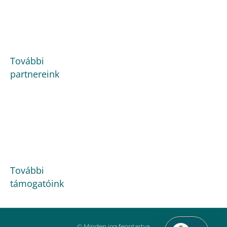
További
partnereink
További
támogatóink
© Minden jog fenntartva