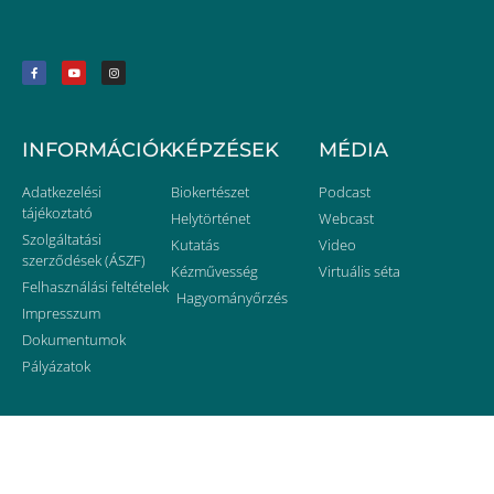
INFORMÁCIÓK
KÉPZÉSEK
MÉDIA
Adatkezelési
Biokertészet
Podcast
tájékoztató
Helytörténet
Webcast
Szolgáltatási
Kutatás
Video
szerződések (ÁSZF)
Kézművesség
Virtuális séta
Felhasználási feltételek
Hagyományőrzés
Impresszum
Dokumentumok
Pályázatok