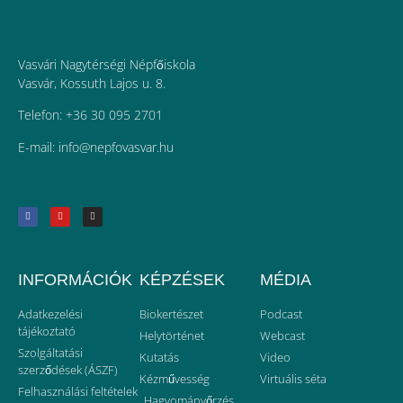
Vasvári Nagytérségi Népfőiskola
Vasvár, Kossuth Lajos u. 8.
Telefon: +36 30 095 2701
E-mail:
uh.ravsavofpen@ofni
INFORMÁCIÓK
KÉPZÉSEK
MÉDIA
Adatkezelési
Biokertészet
Podcast
tájékoztató
Helytörténet
Webcast
Szolgáltatási
Kutatás
Video
szerződések (ÁSZF)
Kézművesség
Virtuális séta
Felhasználási feltételek
Hagyományőrzés