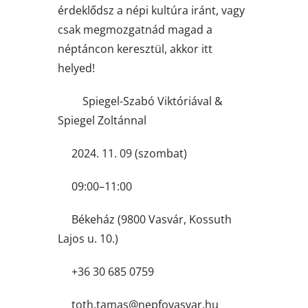
érdeklődsz a népi kultúra iránt, vagy
csak megmozgatnád magad a
néptáncon keresztül, akkor itt
helyed!
Spiegel-Szabó Viktóriával &
Spiegel Zoltánnal
2024. 11. 09 (szombat)
09:00–11:00
Békeház (9800 Vasvár, Kossuth
Lajos u. 10.)
+36 30 685 0759
uh.ravsavofpen@samat.htot