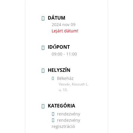
DÁTUM
2024 nov 09
Lejárt dátum!
IDŐPONT
09:00 - 11:00
HELYSZÍN
Békeház
Vasvár, Kossuth L.
u. 10.
KATEGÓRIA
rendezvény
rendezvény
regisztráció