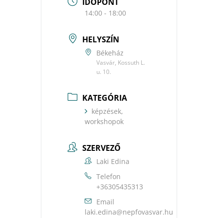
IDŐPONT
14:00 - 18:00
HELYSZÍN
Békeház
Vasvár, Kossuth L.
u. 10.
KATEGÓRIA
képzések,
workshopok
SZERVEZŐ
Laki Edina
Telefon
+36305435313
Email
uh.ravsavofpen@anide.ikal