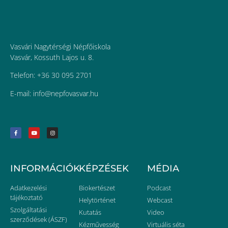
Vasvári Nagytérségi Népfőiskola
Vasvár, Kossuth Lajos u. 8.
Telefon: +36 30 095 2701
E-mail:
uh.ravsavofpen@ofni
INFORMÁCIÓK
KÉPZÉSEK
MÉDIA
Adatkezelési
Biokertészet
Podcast
tájékoztató
Helytörténet
Webcast
Szolgáltatási
Kutatás
Video
szerződések (ÁSZF)
Kézművesség
Virtuális séta