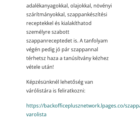
adalékanyagokkal, olajokkal, növényi
szárítmányokkal, szappankészítési
receptekkel és kialakíthatod
személyre szabott
szappanreceptedet is. A tanfolyam
végén pedig jó pár szappannal
térhetsz haza a tanúsítvány kézhez
vétele után!
Képzésünknél lehetőség van
várólistára is feliratkozni:
https://backofficeplusznetwork.lpages.co/szapp
varolista