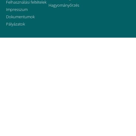
Felhasználási feltételek
Hagyományőrzés
Impresszum
Dokumentumok
Pályázatok