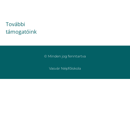
További
támogatóink
© Minden jog fenntartva
Vasvár Népfőiskola