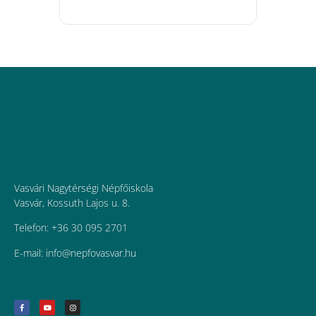
Vasvári Nagytérségi Népfőiskola
Vasvár, Kossuth Lajos u. 8.
Telefon: +36 30 095 2701
E-mail:
uh.ravsavofpen@ofni