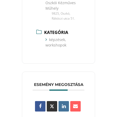
Oszkói Kézműves
Műhely
9825, Oszkó,
Rákóczi utca 51.
KATEGÓRIA
képzések,
workshopok
ESEMÉNY MEGOSZTÁSA