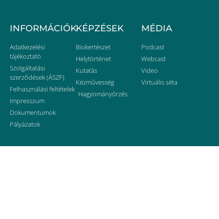
INFORMÁCIÓK
KÉPZÉSEK
MÉDIA
Adatkezelési
Biokertészet
Podcast
tájékoztató
Helytörténet
Webcast
Szolgáltatási
Kutatás
Video
szerződések (ÁSZF)
Kézművesség
Virtuális séta
Felhasználási feltételek
Hagyományőrzés
Impresszum
Dokumentumok
Pályázatok