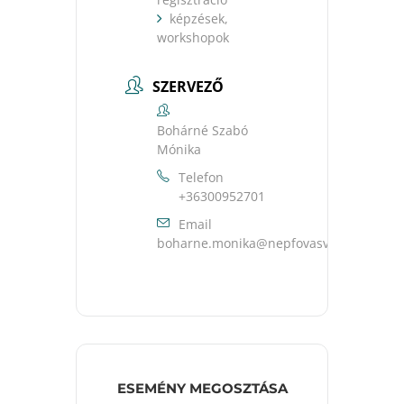
képzések,
workshopok
SZERVEZŐ
Bohárné Szabó
Mónika
Telefon
+36300952701
Email
uh.ravsavofpen@akinom.enrahob
ESEMÉNY MEGOSZTÁSA