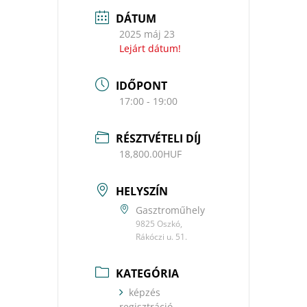
DÁTUM
2025 máj 23
Lejárt dátum!
IDŐPONT
17:00 - 19:00
RÉSZTVÉTELI DÍJ
18,800.00HUF
HELYSZÍN
Gasztroműhely
9825 Oszkó,
Rákóczi u. 51.
KATEGÓRIA
képzés
regisztráció