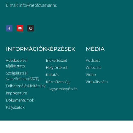
E-mail:
uh.ravsavofpen@ofni
INFORMÁCIÓK
KÉPZÉSEK
MÉDIA
Adatkezelési
Biokertészet
Podcast
tájékoztató
Helytörténet
Webcast
Szolgáltatási
Kutatás
Video
szerződések (ÁSZF)
Kézművesség
Virtuális séta
Felhasználási feltételek
Hagyományőrzés
Impresszum
Dokumentumok
Pályázatok