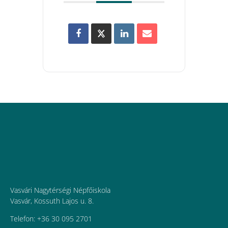
Vasvári Nagytérségi Népfőiskola
Vasvár, Kossuth Lajos u. 8.
Telefon: +36 30 095 2701