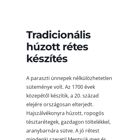
Tradicionális
húzott rétes
készítés
A paraszti ünnepek nélkülözhetetlen
süteménye volt. Az 1700 évek
közepétől készítik, a 20. század
elejére országosan elterjedt.
Hajszálvékonyra húzott, ropogós
tésztarétegek, gazdagon töltelékkel,
aranybarnára sütve. A jó rétest
mindenki szereti! Mentsük meg és