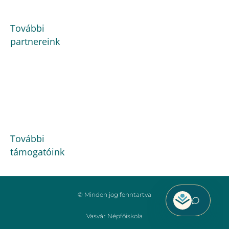
További
partnereink
További
támogatóink
© Minden jog fenntartva
Vasvár Népfőiskola