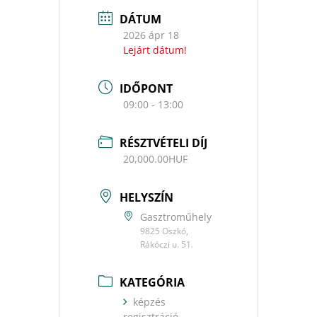
DÁTUM
2026 ápr 18
Lejárt dátum!
IDŐPONT
09:00 - 13:00
RÉSZTVÉTELI DÍJ
20,000.00HUF
HELYSZÍN
Gasztroműhely
9825 Oszkó,
Rákóczi u. 51.
KATEGÓRIA
képzés
regisztráció