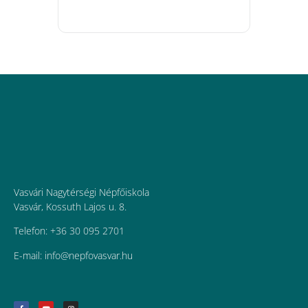
Vasvári Nagytérségi Népfőiskola
Vasvár, Kossuth Lajos u. 8.
Telefon: +36 30 095 2701
E-mail:
uh.ravsavofpen@ofni