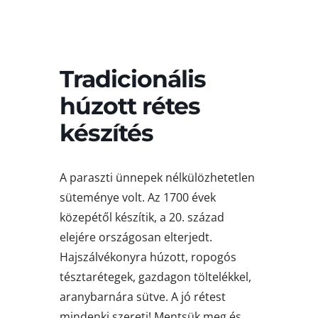
Tradicionális
húzott rétes
készítés
A paraszti ünnepek nélkülözhetetlen
süteménye volt. Az 1700 évek
közepétől készítik, a 20. század
elejére országosan elterjedt.
Hajszálvékonyra húzott, ropogós
tésztarétegek, gazdagon töltelékkel,
aranybarnára sütve. A jó rétest
mindenki szereti! Mentsük meg és