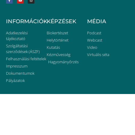
INFORMÁCIÓK
KÉPZÉSEK
MÉDIA
Adatkezelési
Biokertészet
Podcast
tájékoztató
Helytörténet
Webcast
Szolgáltatási
Kutatás
Video
szerződések (ÁSZF)
Kézművesség
Virtuális séta
Felhasználási feltételek
Hagyományőrzés
Impresszum
Dokumentumok
Pályázatok