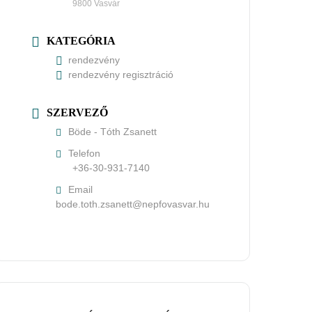
9800 Vasvár
KATEGÓRIA
rendezvény
rendezvény regisztráció
SZERVEZŐ
Böde - Tóth Zsanett
Telefon
+36-30-931-7140
Email
uh.ravsavofpen@ttenasz.htot.edob