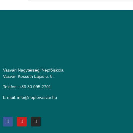
Vasvári Nagytérségi Népfőiskola
Vasvár, Kossuth Lajos u. 8.
Telefon: +36 30 095 2701
E-mail:
uh.ravsavofpen@ofni