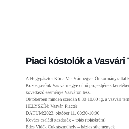
Piaci kóstolók a Vasvári
A Hegypásztor Kör a Vas Vármegyei Önkormányzattal 
Közös jövőnk Vas vármegye című projektjének keretében
következő eseménye Vasváron lesz.
Októberben minden szerdán 8.30-10.00-ig, a vasvári terme
HELYSZÍN: Vasvár, Piactér
DÁTUM:2023. október 11. 08:30-10:00
Kovács családi gazdaság – tojás (tojáskrém)
Édes Vidék Cukrászműhely – házias sütemények