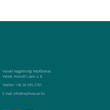
Vasvári Nagytérségi Népfőiskola
Vasvár, Kossuth Lajos u. 8.
Telefon: +36 30 095 2701
E-mail:
uh.ravsavofpen@ofni