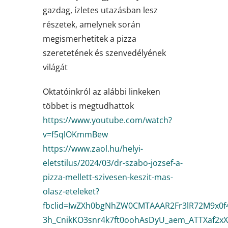
gazdag, ízletes utazásban lesz
részetek, amelynek során
megismerhetitek a pizza
szeretetének és szenvedélyének
világát
Oktatóinkról az alábbi linkeken
többet is megtudhattok
https://www.youtube.com/watch?
v=f5qlOKmmBew
https://www.zaol.hu/helyi-
eletstilus/2024/03/dr-szabo-jozsef-a-
pizza-mellett-szivesen-keszit-mas-
olasz-eteleket?
fbclid=IwZXh0bgNhZW0CMTAAAR2Fr3lR72M9x0f
3h_CnikKO3snr4k7ft0oohAsDyU_aem_ATTXaf2x