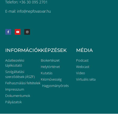
Telefon: +36 30 095 2701
E-mail:
uh.ravsavofpen@ofni
INFORMÁCIÓK
KÉPZÉSEK
MÉDIA
Adatkezelési
Biokertészet
Podcast
tájékoztató
Helytörténet
Webcast
Szolgáltatási
Kutatás
Video
szerződések (ÁSZF)
Kézművesség
Virtuális séta
Felhasználási feltételek
Hagyományőrzés
Impresszum
Dokumentumok
Pályázatok