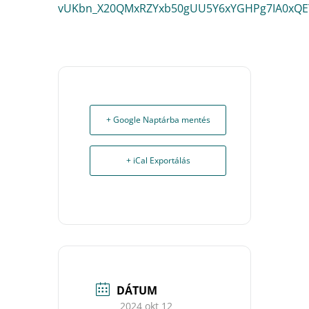
vUKbn_X20QMxRZYxb50gUU5Y6xYGHPg7IA0xQE
+ Google Naptárba mentés
+ iCal Exportálás
DÁTUM
2024 okt 12