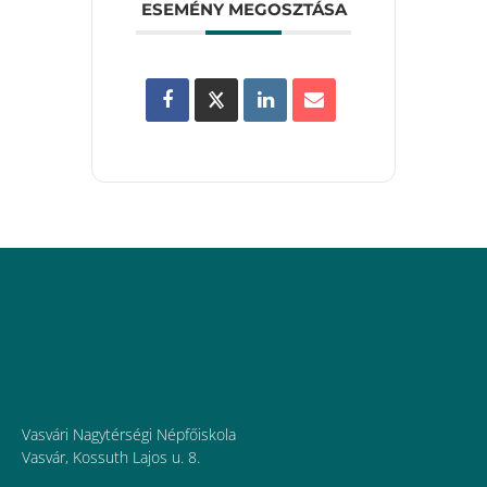
ESEMÉNY MEGOSZTÁSA
Vasvári Nagytérségi Népfőiskola
Vasvár, Kossuth Lajos u. 8.