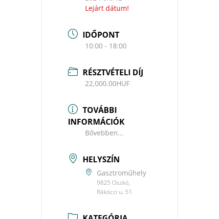
Lejárt dátum!
IDŐPONT
10:00 - 18:00
RÉSZTVÉTELI DÍJ
22,000.00HUF
TOVÁBBI
INFORMÁCIÓK
Bővebben...
HELYSZÍN
Gasztroműhely
9825 Oszkó,
Rákóczi u. 51.
KATEGÓRIA