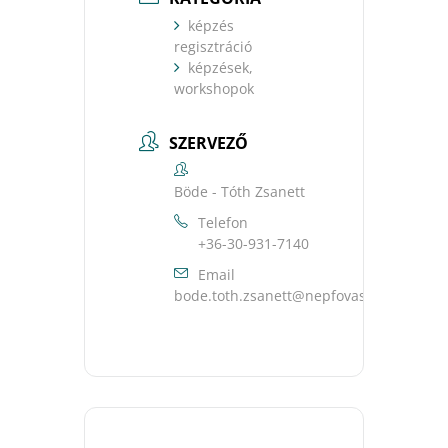
képzés
regisztráció
képzések,
workshopok
SZERVEZŐ
Böde - Tóth Zsanett
Telefon
+36-30-931-7140
Email
uh.ravsavofpen@ttenasz.htot.edob