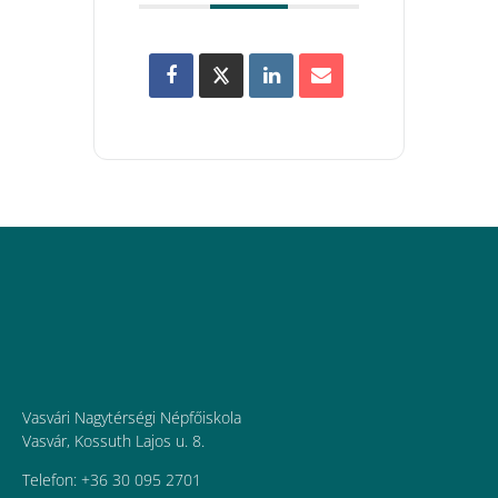
Vasvári Nagytérségi Népfőiskola
Vasvár, Kossuth Lajos u. 8.
Telefon: +36 30 095 2701