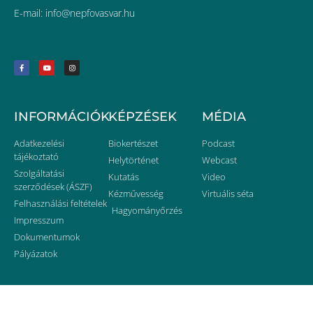
E-mail:
uh.ravsavofpen@ofni
INFORMÁCIÓK
KÉPZÉSEK
MÉDIA
Adatkezelési
Biokertészet
Podcast
tájékoztató
Helytörténet
Webcast
Szolgáltatási
Kutatás
Video
szerződések (ÁSZF)
Kézművesség
Virtuális séta
Felhasználási feltételek
Hagyományőrzés
Impresszum
Dokumentumok
Pályázatok