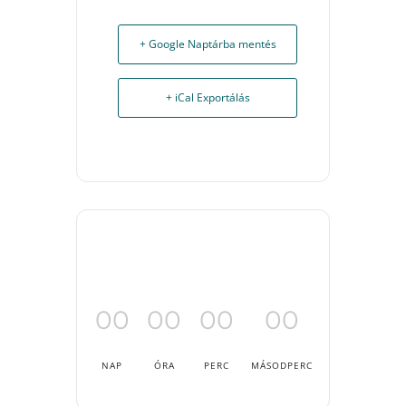
+ Google Naptárba mentés
+ iCal Exportálás
00
00
00
00
NAP
ÓRA
PERC
MÁSODPERC