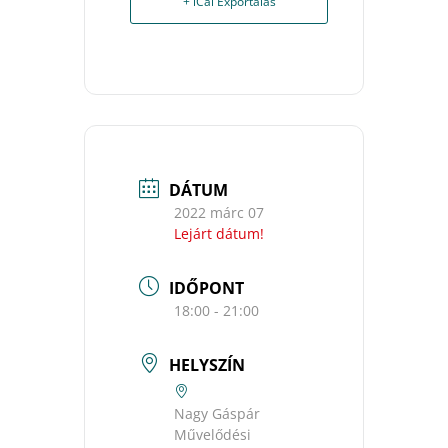
+ iCal Exportálás
DÁTUM
2022 márc 07
Lejárt dátum!
IDŐPONT
18:00 - 21:00
HELYSZÍN
Nagy Gáspár
Művelődési