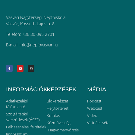
Vasvári Nagytérségi Népfőiskola
Vasvár, Kossuth Lajos u. 8.
Telefon: +36 30 095 2701
E-mail:
uh.ravsavofpen@ofni
INFORMÁCIÓK
KÉPZÉSEK
MÉDIA
Adatkezelési
Biokertészet
Podcast
tájékoztató
Helytörténet
Webcast
Szolgáltatási
Kutatás
Video
szerződések (ÁSZF)
Kézművesség
Virtuális séta
Felhasználási feltételek
Hagyományőrzés
Impresszum