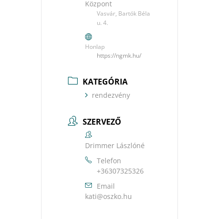
Központ
Vasvár, Bartók Béla
u. 4.
Honlap
https://ngmk.hu/
KATEGÓRIA
rendezvény
SZERVEZŐ
Drimmer Lászlóné
Telefon
+36307325326
Email
uh.okzso@itak