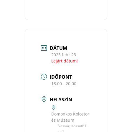
DÁTUM
2023 febr 23
Lejárt dátum!
IDŐPONT
18:00 - 20:00
HELYSZÍN
Domonkos Kolostor
és Múzeum
Vasvár, Kossuth L.
u. 1.