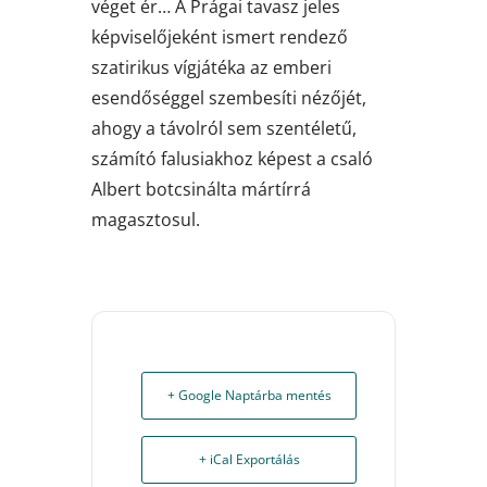
véget ér… A Prágai tavasz jeles
képviselőjeként ismert rendező
szatirikus vígjátéka az emberi
esendőséggel szembesíti nézőjét,
ahogy a távolról sem szentéletű,
számító falusiakhoz képest a csaló
Albert botcsinálta mártírrá
magasztosul.
+ Google Naptárba mentés
+ iCal Exportálás