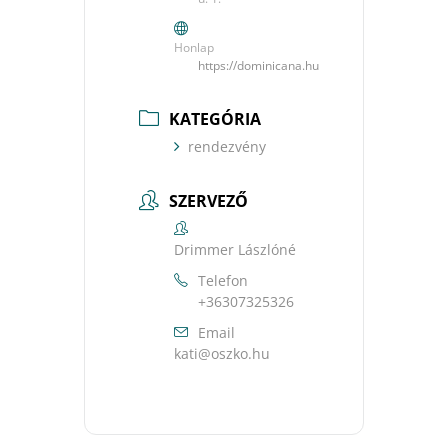
Honlap
https://dominicana.hu
KATEGÓRIA
rendezvény
SZERVEZŐ
Drimmer Lászlóné
Telefon
+36307325326
Email
uh.okzso@itak