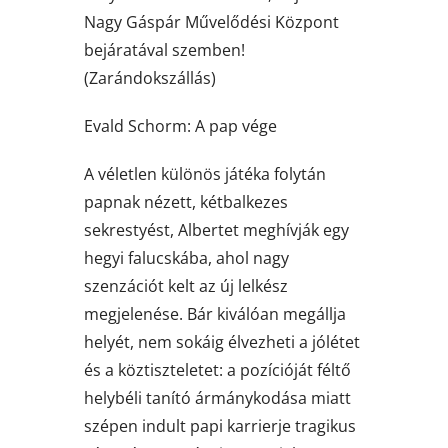
Nagy Gáspár Művelődési Központ
bejáratával szemben!
(Zarándokszállás)
Evald Schorm: A pap vége
A véletlen különös játéka folytán
papnak nézett, kétbalkezes
sekrestyést, Albertet meghívják egy
hegyi falucskába, ahol nagy
szenzációt kelt az új lelkész
megjelenése. Bár kiválóan megállja
helyét, nem sokáig élvezheti a jólétet
és a köztiszteletet: a pozícióját féltő
helybéli tanító ármánykodása miatt
szépen indult papi karrierje tragikus