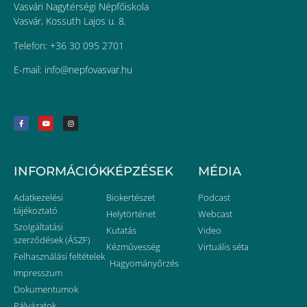
Vasvári Nagytérségi Népfőiskola
Vasvár, Kossuth Lajos u. 8.
Telefon: +36 30 095 2701
E-mail:
uh.ravsavofpen@ofni
INFORMÁCIÓK
KÉPZÉSEK
MÉDIA
Adatkezelési
Biokertészet
Podcast
tájékoztató
Helytörténet
Webcast
Szolgáltatási
Kutatás
Video
szerződések (ÁSZF)
Kézművesség
Virtuális séta
Felhasználási feltételek
Hagyományőrzés
Impresszum
Dokumentumok
Pályázatok