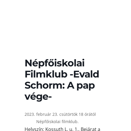
Népfőiskolai
Filmklub -Evald
Schorm: A pap
vége-
február 23. csütörtök 18 órától
Népfőiskolai filmklub.
Helyszín: Kossuth L. u. 1., Bejárat a