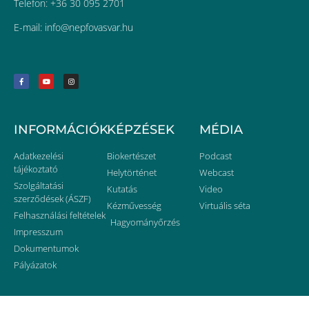
Telefon: +36 30 095 2701
E-mail:
uh.ravsavofpen@ofni
INFORMÁCIÓK
KÉPZÉSEK
MÉDIA
Adatkezelési
Biokertészet
Podcast
tájékoztató
Helytörténet
Webcast
Szolgáltatási
Kutatás
Video
szerződések (ÁSZF)
Kézművesség
Virtuális séta
Felhasználási feltételek
Hagyományőrzés
Impresszum
Dokumentumok
Pályázatok