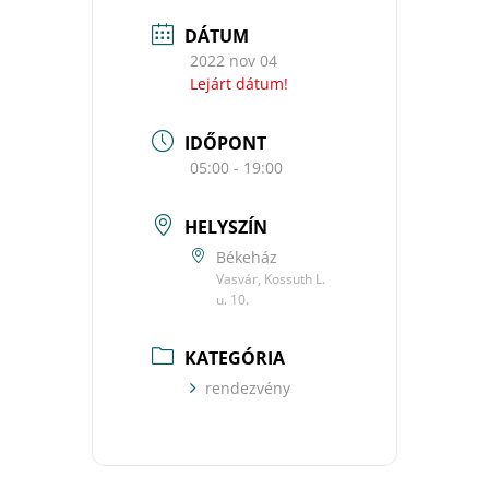
DÁTUM
2022 nov 04
Lejárt dátum!
IDŐPONT
05:00 - 19:00
HELYSZÍN
Békeház
Vasvár, Kossuth L.
u. 10.
KATEGÓRIA
rendezvény