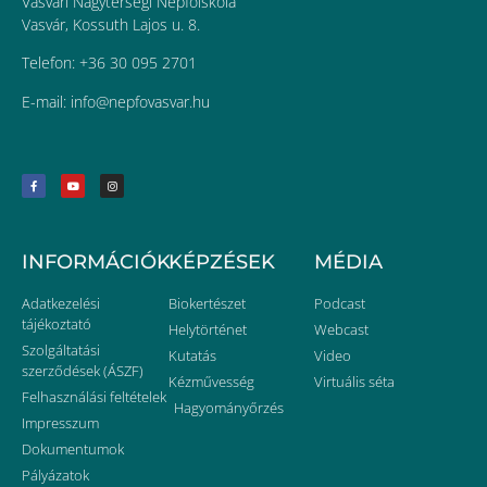
Vasvári Nagytérségi Népfőiskola
Vasvár, Kossuth Lajos u. 8.
Telefon: +36 30 095 2701
E-mail:
uh.ravsavofpen@ofni
INFORMÁCIÓK
KÉPZÉSEK
MÉDIA
Adatkezelési
Biokertészet
Podcast
tájékoztató
Helytörténet
Webcast
Szolgáltatási
Kutatás
Video
szerződések (ÁSZF)
Kézművesség
Virtuális séta
Felhasználási feltételek
Hagyományőrzés
Impresszum
Dokumentumok
Pályázatok