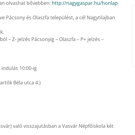
kban olvashat bővebben:
http://nagygaspar.hu/honlap
ve Pácsony és Olaszfa települést, a cél Nagytilajban
k.
l – Z- jelzés Pácsonyig – Olaszfa – P+ jelzés –
e indulás 10:00-ig
rtók Béla utca 4.)
(Vasvár) való visszajutásban a Vasvár Népfőiskola két