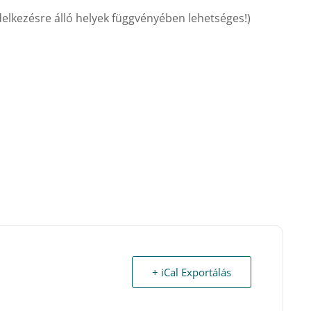
endelkezésre álló helyek függvényében lehetséges!)
+ iCal Exportálás