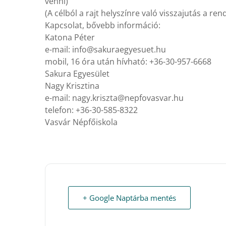
venni)
(A célból a rajt helyszínre való visszajutás a r
Kapcsolat, bővebb információ:
Katona Péter
e-mail:
uh.teuseygearukas@ofni
mobil, 16 óra után hívható: +36-30-957-6668
Sakura Egyesület
Nagy Krisztina
e-mail:
uh.ravsavofpen@atzsirk.ygan
telefon: +36-30-585-8322
Vasvár Népfőiskola
+ Google Naptárba mentés