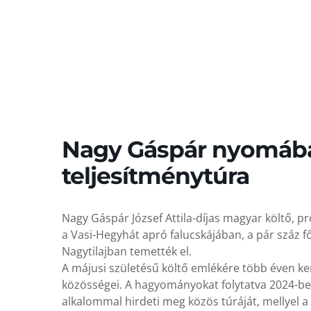
Nagy Gáspár nyomáb
teljesítménytúra
Nagy Gáspár József Attila-díjas magyar költő, p
a Vasi-Hegyhát apró falucskájában, a pár száz f
Nagytilajban temették el.
A májusi születésű költő emlékére több éven ke
közösségei. A hagyományokat folytatva 2024-ben
alkalommal hirdeti meg közös túráját, mellyel a