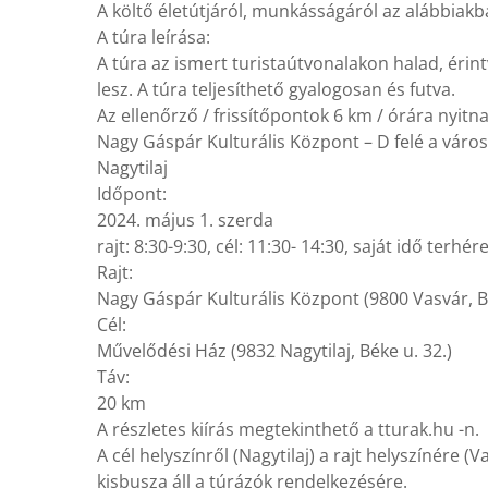
A költő életútjáról, munkásságáról az alábbia
A túra leírása:
A túra az ismert turistaútvonalakon halad, érint
lesz. A túra teljesíthető gyalogosan és futva.
Az ellenőrző / frissítőpontok 6 km / órára nyitna
Nagy Gáspár Kulturális Központ – D felé a városbó
Nagytilaj
Időpont:
2024. május 1. szerda
rajt: 8:30-9:30, cél: 11:30- 14:30, saját idő terhér
Rajt:
Nagy Gáspár Kulturális Központ (9800 Vasvár, Ba
Cél:
Művelődési Ház (9832 Nagytilaj, Béke u. 32.)
Táv:
20 km
A részletes kiírás megtekinthető a tturak.hu -n.
A cél helyszínről (Nagytilaj) a rajt helyszínére 
kisbusza áll a túrázók rendelkezésére.