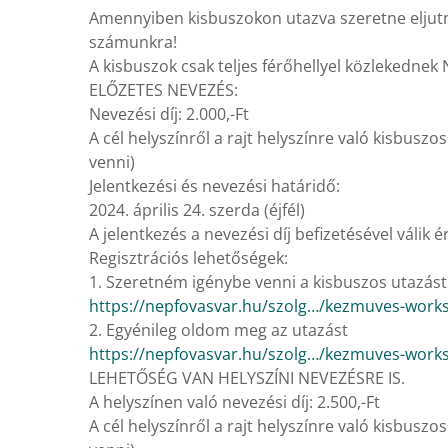
Amennyiben kisbuszokon utazva szeretne eljutni 
számunkra!
A kisbuszok csak teljes férőhellyel közlekednek 
ELŐZETES NEVEZÉS:
Nevezési díj: 2.000,-Ft
A cél helyszínről a rajt helyszínre való kisbuszo
venni)
Jelentkezési és nevezési határidő:
2024. április 24. szerda (éjfél)
A jelentkezés a nevezési díj befizetésével válik 
Regisztrációs lehetőségek:
1. Szeretném igénybe venni a kisbuszos utazást
https://nepfovasvar.hu/szolg…/kezmuves-wor
2. Egyénileg oldom meg az utazást
https://nepfovasvar.hu/szolg…/kezmuves-wor
LEHETŐSÉG VAN HELYSZÍNI NEVEZÉSRE IS.
A helyszínen való nevezési díj: 2.500,-Ft
A cél helyszínről a rajt helyszínre való kisbuszo