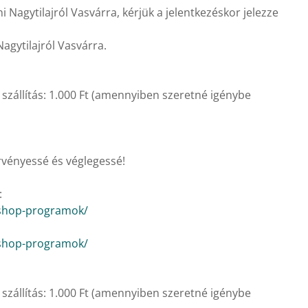
Nagytilajról Vasvárra, kérjük a jelentkezéskor jelezze
Nagytilajról Vasvárra.
s szállítás: 1.000 Ft (amennyiben szeretné igénybe
érvényessé és véglegessé!
:
kshop-programok/
kshop-programok/
s szállítás: 1.000 Ft (amennyiben szeretné igénybe