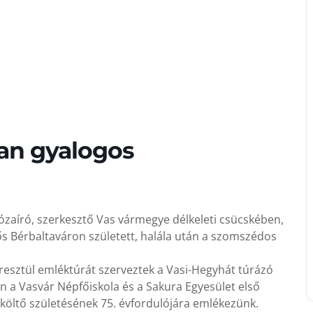
an gyalogos
rózaíró, szerkesztő Vas vármegye délkeleti csücskében,
ős Bérbaltaváron született, halála után a szomszédos
resztül emléktúrát szerveztek a Vasi-Hegyhát túrázó
 a Vasvár Népfőiskola és a Sakura Egyesület első
 költő születésének 75. évfordulójára emlékezünk.