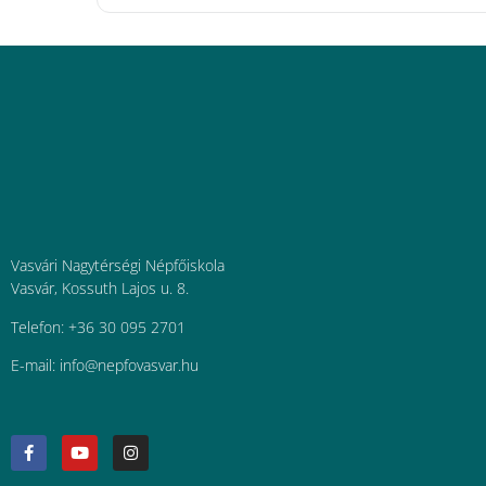
Vasvári Nagytérségi Népfőiskola
Vasvár, Kossuth Lajos u. 8.
Telefon: +36 30 095 2701
E-mail:
uh.ravsavofpen@ofni