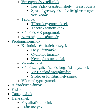
Versenyek és vetélkedők
Ízes Vidék Gasztroműhely – Gasztrocsata
Sport, ügyességi és műveltségi versenyek,
vetélkedők
Táborok
Táborok gyermekeknek
Táborok felnőtteknek
Stúdió és VR programok
Közösség – önkéntesség
Programcsomagok
Kirándulás és túralehetőségek
Helyi látnivalók
Gyalogos túrautak
Kerékpáros útvonalak
Virtuális séták
Stúdió szolgáltatlásai és forgatási helyszínek
VNF Stúdió szolgáltatásai
Stúdió és forgatási helyszínek
VR élményprogramok
Ajándékutalványok
E-skola
Támogatások
Helyszínek
Foglalható termeink
Szálláshelyek