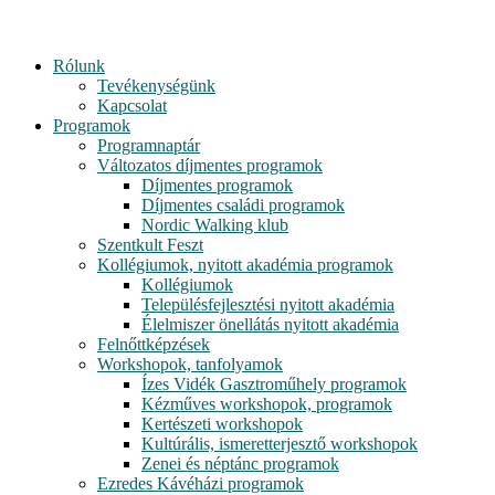
Rólunk
Tevékenységünk
Kapcsolat
Programok
Programnaptár
Változatos díjmentes programok
Díjmentes programok
Díjmentes családi programok
Nordic Walking klub
Szentkult Feszt
Kollégiumok, nyitott akadémia programok
Kollégiumok
Településfejlesztési nyitott akadémia
Élelmiszer önellátás nyitott akadémia
Felnőttképzések
Workshopok, tanfolyamok
Ízes Vidék Gasztroműhely programok
Kézműves workshopok, programok
Kertészeti workshopok
Kultúrális, ismeretterjesztő workshopok
Zenei és néptánc programok
Ezredes Kávéházi programok