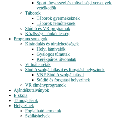
Sport, ügyességi és műveltségi versenyek,
vetélkedők
Táborok
Táborok gyermekeknek
Táborok felnőtteknek
Stúdió és VR programok
Közösség – önkéntesség
Programcsomagok
Kirándulás és túralehetőségek
Helyi látnivalók
Gyalogos túrautak
Kerékpáros útvonalak
Virtuális séták
Stúdió szolgáltatlásai és forgatási helyszínek
VNF Stúdió szolgáltatásai
Stúdió és forgatási helyszínek
VR élményprogramok
Ajándékutalványok
E-skola
Támogatások
Helyszínek
Foglalható termeink
Szálláshelyek