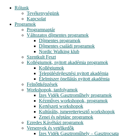
Rólunk
Tevékenységünk
Kapcsolat
Programok
Programnaptár
Változatos díjmentes programok
Díjmentes programok
Díjmentes családi programok
Nordic Walking klub
Szentkult Feszt
Kollégiumok, nyitott akadémia programok
Kollégiumok
Településfejlesztési nyitott akadémia
Élelmiszer önellátás nyitott akadémia
Felnőttképzések
Workshopok, tanfolyamok
Ízes Vidék Gasztroműhely programok
Kézműves workshopok, programok
Kertészeti workshopok
Kultúrális, ismeretterjesztő workshopok
Zenei és néptánc programok
Ezredes Kávéházi programok
Versenyek és vetélkedők
Ízes Vidék Gasztroműhely – Gasztrocsata