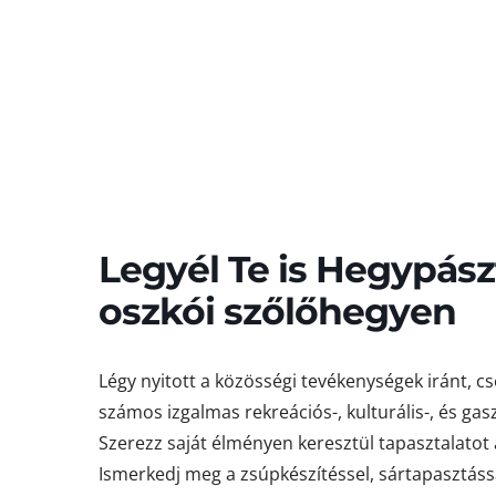
Legyél Te is Hegypász
oszkói szőlőhegyen
Légy nyitott a közösségi tevékenységek iránt, c
számos izgalmas rekreációs-, kulturális-, és ga
Szerezz saját élményen keresztül tapasztalatot 
Ismerkedj meg a zsúpkészítéssel, sártapasztássa