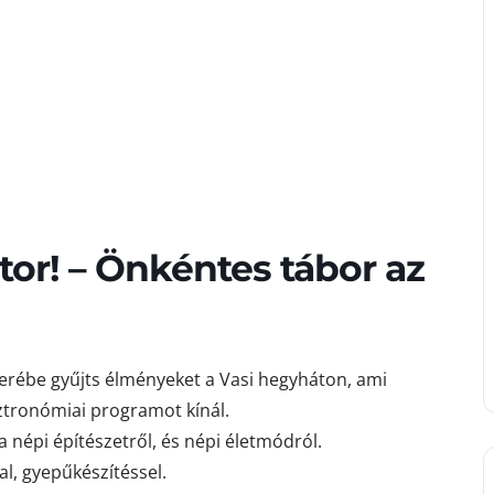
tor! – Önkéntes tábor az
serébe gyűjts élményeket a Vasi hegyháton, ami
sztronómiai programot kínál.
a népi építészetről, és népi életmódról.
l, gyepűkészítéssel.