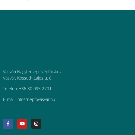
Vasvári Nagytérségi Népfőiskola
Vasvár, Kossuth Lajos u. 8.
Telefon: +36 30 095 2701
E-mail:
uh.ravsavofpen@ofni