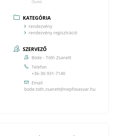
Oszkó
KATEGÓRIA
rendezvény
rendezvény regisztráció
SZERVEZŐ
Böde - Tóth Zsanett
Telefon
+36-30-931-7140
Email
uh.ravsavofpen@ttenasz.htot.edob