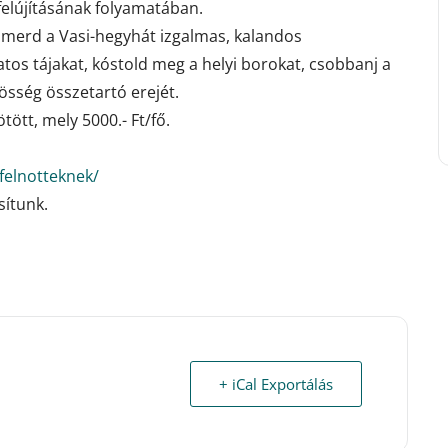
felújításának folyamatában.
smerd a Vasi-hegyhát izgalmas, kalandos
atos tájakat, kóstold meg a helyi borokat, csobbanj a
össég összetartó erejét.
tött, mely 5000.- Ft/fő.
felnotteknek/
sítunk.
+ iCal Exportálás