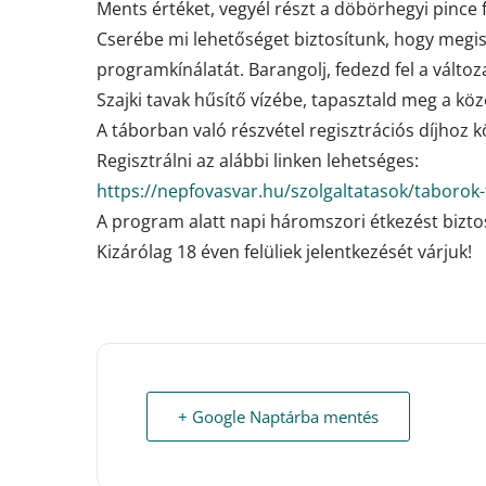
Ments értéket, vegyél részt a döbörhegyi pince 
Cserébe mi lehetőséget biztosítunk, hogy megi
programkínálatát. Barangolj, fedezd fel a változ
Szajki tavak hűsítő vízébe, tapasztald meg a köz
A táborban való részvétel regisztrációs díjhoz kö
Regisztrálni az alábbi linken lehetséges:
https://nepfovasvar.hu/szolgaltatasok/taborok-
A program alatt napi háromszori étkezést bizto
Kizárólag 18 éven felüliek jelentkezését várjuk!
+ Google Naptárba mentés