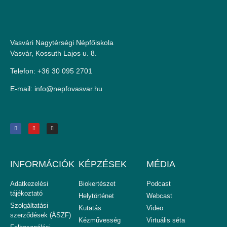
Vasvári Nagytérségi Népfőiskola
Vasvár, Kossuth Lajos u. 8.
Telefon: +36 30 095 2701
E-mail:
uh.ravsavofpen@ofni
INFORMÁCIÓK
KÉPZÉSEK
MÉDIA
Adatkezelési
Biokertészet
Podcast
tájékoztató
Helytörténet
Webcast
Szolgáltatási
Kutatás
Video
szerződések (ÁSZF)
Kézművesség
Virtuális séta