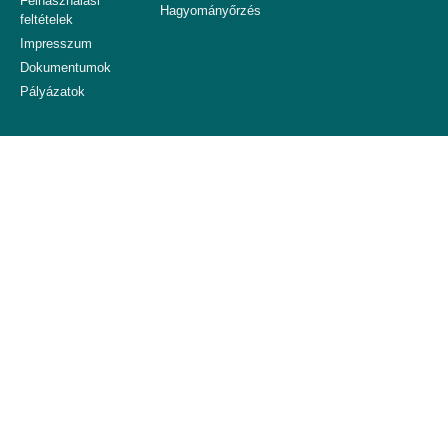
Felhasználási
Hagyományőrzés
feltételek
Impresszum
Dokumentumok
Pályázatok