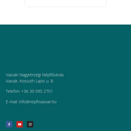
Vasvári Nagytérségi Népfőiskola
Vasvár, Kossuth Lajos u. 8.
Telefon: +36 30 095 2701
E-mail:
uh.ravsavofpen@ofni