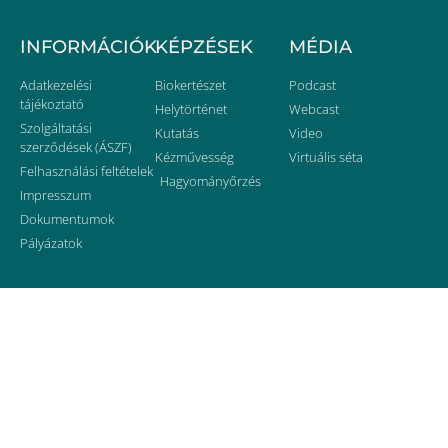
INFORMÁCIÓK
KÉPZÉSEK
MÉDIA
Adatkezelési
Biokertészet
Podcast
tájékoztató
Helytörténet
Webcast
Szolgáltatási
Kutatás
Video
szerződések (ÁSZF)
Kézművesség
Virtuális séta
Felhasználási feltételek
Hagyományőrzés
Impresszum
Dokumentumok
Pályázatok