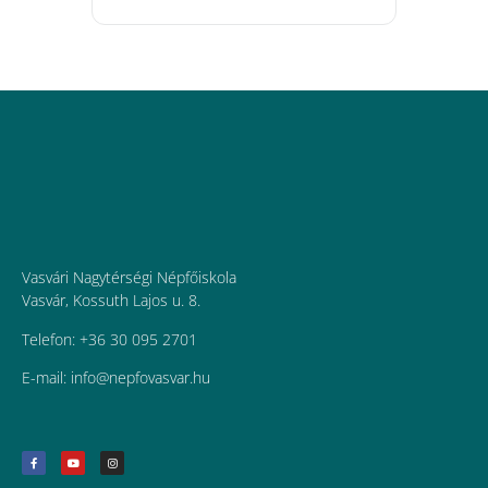
Vasvári Nagytérségi Népfőiskola
Vasvár, Kossuth Lajos u. 8.
Telefon: +36 30 095 2701
E-mail:
uh.ravsavofpen@ofni