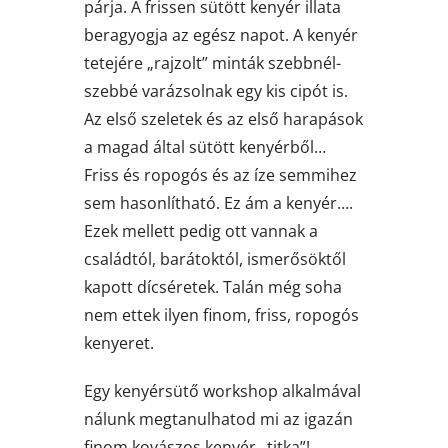
párja. A frissen sütött kenyér illata
beragyogja az egész napot. A kenyér
tetejére „rajzolt” minták szebbnél-
szebbé varázsolnak egy kis cipót is.
Az első szeletek és az első harapások
a magad által sütött kenyérből…
Friss és ropogós és az íze semmihez
sem hasonlítható. Ez ám a kenyér….
Ezek mellett pedig ott vannak a
családtól, barátoktól, ismerősöktől
kapott dícséretek. Talán még soha
nem ettek ilyen finom, friss, ropogós
kenyeret.
Egy kenyérsütő workshop alkalmával
nálunk megtanulhatod mi az igazán
finom kovászos kenyér „titka”!