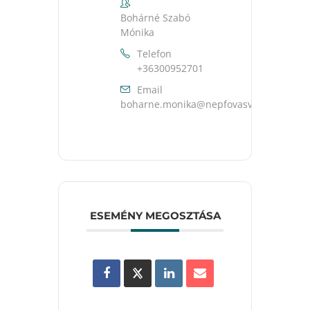
Bohárné Szabó
Mónika
Telefon
+36300952701
Email
uh.ravsavofpen@akinom.enrahob
ESEMÉNY MEGOSZTÁSA