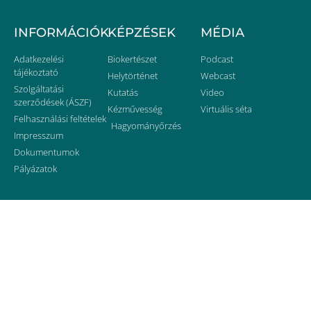
INFORMÁCIÓK
KÉPZÉSEK
MÉDIA
Adatkezelési
Biokertészet
Podcast
tájékoztató
Helytörténet
Webcast
Szolgáltatási
Kutatás
Video
szerződések (ÁSZF)
Kézművesség
Virtuális séta
Felhasználási feltételek
Hagyományőrzés
Impresszum
Dokumentumok
Pályázatok