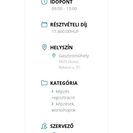
IDŐPONT
09:00 - 13:00
RÉSZTVÉTELI DÍJ
17,800.00HUF
HELYSZÍN
Gasztroműhely
9825 Oszkó,
Rákóczi u. 51.
KATEGÓRIA
képzés
regisztráció
képzések,
workshopok
SZERVEZŐ