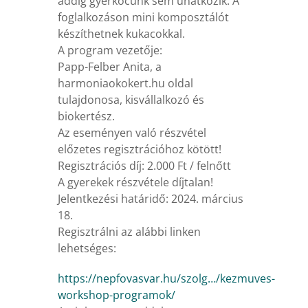
addig gyerkőcünk sem unatkozik. A
foglalkozáson mini komposztálót
készíthetnek kukacokkal.
A program vezetője:
Papp-Felber Anita, a
harmoniaokokert.hu oldal
tulajdonosa, kisvállalkozó és
biokertész.
Az eseményen való részvétel
előzetes regisztrációhoz kötött!
Regisztrációs díj: 2.000 Ft / felnőtt
A gyerekek részvétele díjtalan!
Jelentkezési határidő: 2024. március
18.
Regisztrálni az alábbi linken
lehetséges:
https://nepfovasvar.hu/szolg…/kezmuves-
workshop-programok/