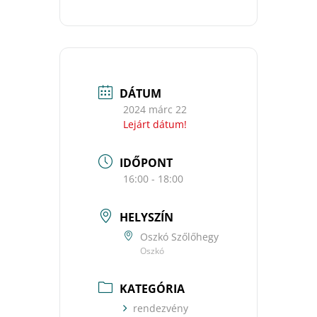
DÁTUM
2024 márc 22
Lejárt dátum!
IDŐPONT
16:00 - 18:00
HELYSZÍN
Oszkó Szőlőhegy
Oszkó
KATEGÓRIA
rendezvény