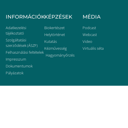
INFORMÁCIÓK
KÉPZÉSEK
MÉDIA
Adatkezelési
Biokertészet
Podcast
tájékoztató
Helytörténet
Webcast
Szolgáltatási
Kutatás
Video
szerződések (ÁSZF)
Kézművesség
Virtuális séta
Felhasználási feltételek
Hagyományőrzés
Impresszum
Dokumentumok
Pályázatok