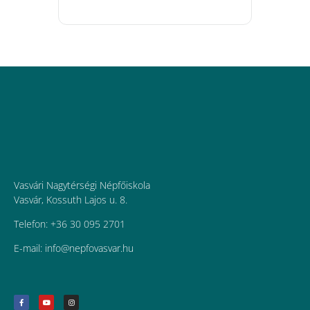
Vasvári Nagytérségi Népfőiskola
Vasvár, Kossuth Lajos u. 8.
Telefon: +36 30 095 2701
E-mail:
uh.ravsavofpen@ofni