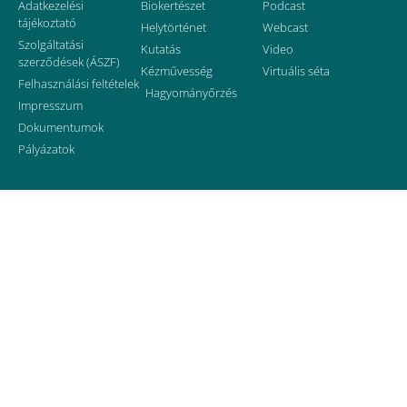
Adatkezelési
Biokertészet
Podcast
tájékoztató
Helytörténet
Webcast
Szolgáltatási
Kutatás
Video
szerződések (ÁSZF)
Kézművesség
Virtuális séta
Felhasználási feltételek
Hagyományőrzés
Impresszum
Dokumentumok
Pályázatok