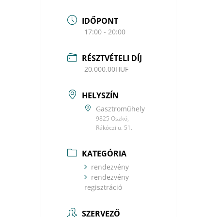
IDŐPONT
17:00 - 20:00
RÉSZTVÉTELI DÍJ
20,000.00HUF
HELYSZÍN
Gasztroműhely
9825 Oszkó,
Rákóczi u. 51.
KATEGÓRIA
rendezvény
rendezvény
regisztráció
SZERVEZŐ