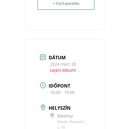
+ iCal Exportálás
DÁTUM
2024 márc 28
Lejárt dátum!
IDŐPONT
14:00 - 19:00
HELYSZÍN
Békeház
Vasvár, Kossuth L.
u. 10.