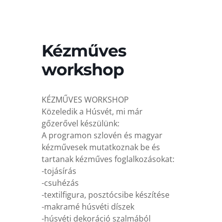
Kézműves
workshop
KÉZMŰVES WORKSHOP
Közeledik a Húsvét, mi már
gőzerővel készülünk:
A programon szlovén és magyar
kézművesek mutatkoznak be és
tartanak kézműves foglalkozásokat:
-tojásírás
-csuhézás
-textilfigura, posztócsibe készítése
-makramé húsvéti díszek
-húsvéti dekoráció szalmából