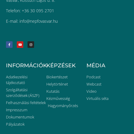
Vasvár, Kossuth Lajos u. 8.
Telefon: +36 30 095 2701
E-mail:
uh.ravsavofpen@ofni
INFORMÁCIÓK
KÉPZÉSEK
MÉDIA
Adatkezelési
Biokertészet
Podcast
tájékoztató
Helytörténet
Webcast
Szolgáltatási
Kutatás
Video
szerződések (ÁSZF)
Kézművesség
Virtuális séta
Felhasználási feltételek
Hagyományőrzés
Impresszum
Dokumentumok
Pályázatok