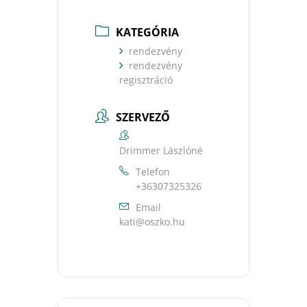
KATEGÓRIA
rendezvény
rendezvény
regisztráció
SZERVEZŐ
Drimmer Lászlóné
Telefon
+36307325326
Email
uh.okzso@itak