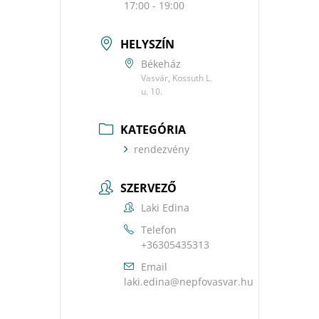
17:00 - 19:00
HELYSZÍN
Békeház
Vasvár, Kossuth L.
u. 10.
KATEGÓRIA
rendezvény
SZERVEZŐ
Laki Edina
Telefon
+36305435313
Email
uh.ravsavofpen@anide.ikal