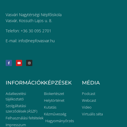
Vasvári Nagytérségi Népfőiskola
Vasvár, Kossuth Lajos u. 8.
Telefon: +36 30 095 2701
E-mail:
uh.ravsavofpen@ofni
INFORMÁCIÓK
KÉPZÉSEK
MÉDIA
Adatkezelési
Biokertészet
Podcast
tájékoztató
Helytörténet
Webcast
Szolgáltatási
Kutatás
Video
szerződések (ÁSZF)
Kézművesség
Virtuális séta
Felhasználási feltételek
Hagyományőrzés
Impresszum