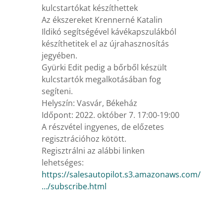
kulcstartókat készíthettek
Az ékszereket Krennerné Katalin
Ildikó segítségével kávékapszulákból
készíthetitek el az újrahasznosítás
jegyében.
Gyürki Edit pedig a bőrből készült
kulcstartók megalkotásában fog
segíteni.
Helyszín: Vasvár, Békeház
Időpont: 2022. október 7. 17:00-19:00
A részvétel ingyenes, de előzetes
regisztrációhoz kötött.
Regisztrálni az alábbi linken
lehetséges:
https://salesautopilot.s3.amazonaws.com/
…/subscribe.html