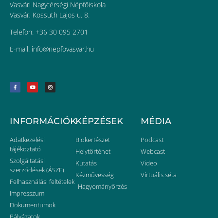
Vasvári Nagytérségi Népfőiskola
Vasvár, Kossuth Lajos u. 8.
Telefon: +36 30 095 2701
E-mail:
uh.ravsavofpen@ofni
INFORMÁCIÓK
KÉPZÉSEK
MÉDIA
Adatkezelési
Biokertészet
Podcast
tájékoztató
Helytörténet
Webcast
Szolgáltatási
Kutatás
Video
szerződések (ÁSZF)
Kézművesség
Virtuális séta
Felhasználási feltételek
Hagyományőrzés
Impresszum
Dokumentumok
Pályázatok