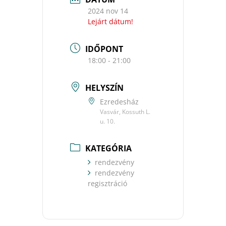
2024 nov 14
Lejárt dátum!
IDŐPONT
18:00 - 21:00
HELYSZÍN
Ezredesház
Vasvár, Kossuth L.
u. 10.
KATEGÓRIA
rendezvény
rendezvény
regisztráció