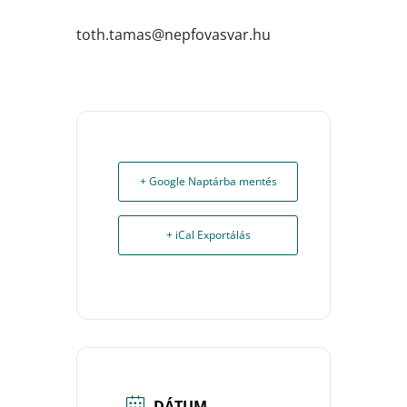
uh.ravsavofpen@samat.htot
+ Google Naptárba mentés
+ iCal Exportálás
DÁTUM