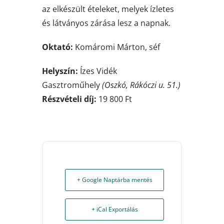
az elkészült ételeket, melyek ízletes
és látványos zárása lesz a napnak.
Oktató:
Komáromi Márton, séf
Helyszín:
Ízes Vidék
Gasztroműhely
(Oszkó, Rákóczi u. 51.)
Részvételi díj:
19 800 Ft
+ Google Naptárba mentés
+ iCal Exportálás