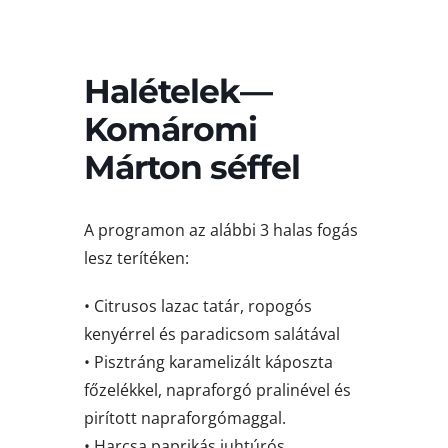
Halételek—
Komáromi
Márton séffel
A programon az alábbi 3 halas fogás
lesz terítéken:
• Citrusos lazac tatár, ropogós
kenyérrel és paradicsom salátával
• Pisztráng karamelizált káposzta
főzelékkel, napraforgó pralinével és
pirított napraforgómaggal.
• Harcsa paprikás juhtúrós