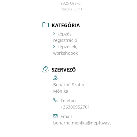
9825 Oszkó,
Rákóczi u. 51.
KATEGÓRIA
képzés
regisztráció
képzések,
workshopok
SZERVEZŐ
Bohárné Szabó
Mónika
Telefon
+36300952701
Email
uh.ravsavofpen@akinom.enrahob