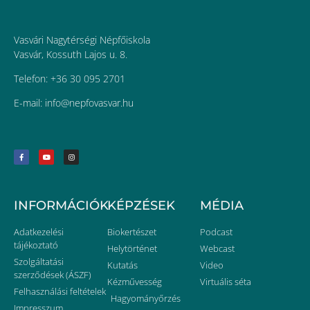
Vasvári Nagytérségi Népfőiskola
Vasvár, Kossuth Lajos u. 8.
Telefon: +36 30 095 2701
E-mail:
uh.ravsavofpen@ofni
INFORMÁCIÓK
KÉPZÉSEK
MÉDIA
Adatkezelési
Biokertészet
Podcast
tájékoztató
Helytörténet
Webcast
Szolgáltatási
Kutatás
Video
szerződések (ÁSZF)
Kézművesség
Virtuális séta
Felhasználási feltételek
Hagyományőrzés
Impresszum