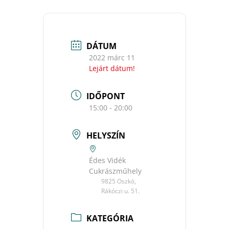
DÁTUM
2022 márc 11
Lejárt dátum!
IDŐPONT
15:00 - 20:00
HELYSZÍN
Édes Vidék
Cukrászműhely
9825 Oszkó,
Rákóczi u. 51.
KATEGÓRIA