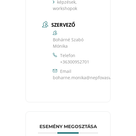
képzések,
workshopok
SZERVEZŐ
Bohárné Szabó
Mónika
Telefon
+36300952701
Email
uh.ravsavofpen@akinom.enrahob
ESEMÉNY MEGOSZTÁSA