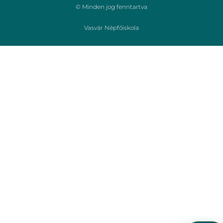
© Minden jog fenntartva
Vasvár Népfőiskola