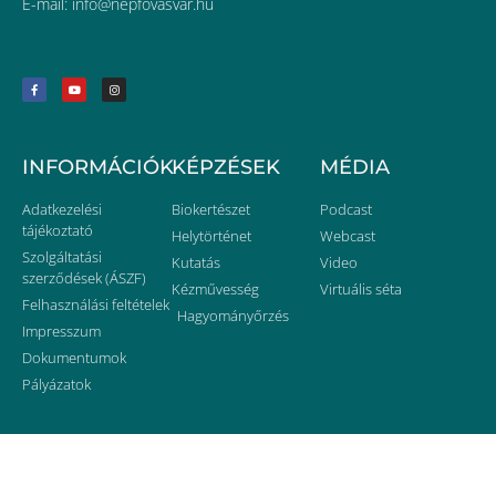
E-mail:
uh.ravsavofpen@ofni
INFORMÁCIÓK
KÉPZÉSEK
MÉDIA
Adatkezelési
Biokertészet
Podcast
tájékoztató
Helytörténet
Webcast
Szolgáltatási
Kutatás
Video
szerződések (ÁSZF)
Kézművesség
Virtuális séta
Felhasználási feltételek
Hagyományőrzés
Impresszum
Dokumentumok
Pályázatok