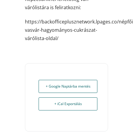
várólistára is feliratkozni:
https://backofficeplusznetwork.lpages.co/népfői
vasvár-hagyományos-cukrászat-
várólista-oldal/
+ Google Naptárba mentés
+ iCal Exportálás