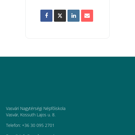
Vasvári Nagytérségi Népfőiskola
Vasvár, Kossuth Lajos u. 8.
Telefon: +36 30 095 2701