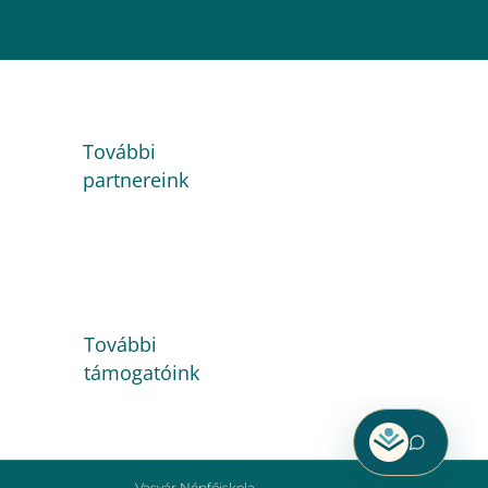
További
partnereink
További
támogatóink
Vasvár Népfőiskola