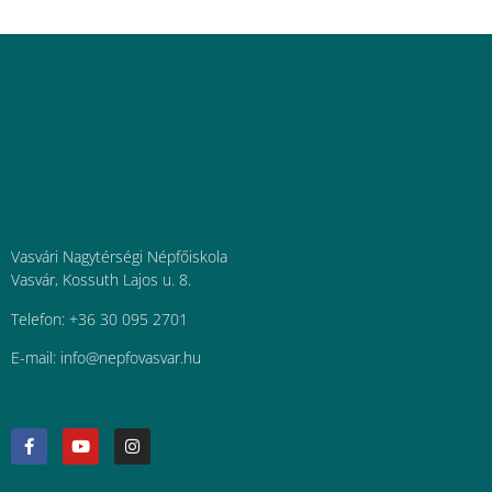
Vasvári Nagytérségi Népfőiskola
Vasvár, Kossuth Lajos u. 8.
Telefon: +36 30 095 2701
E-mail:
uh.ravsavofpen@ofni