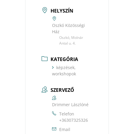
HELYSZÍN
Oszkó Közösségi
Ház
Oszkó, Molnár
Antal u. 4.
KATEGÓRIA
képzések,
workshopok
SZERVEZŐ
Drimmer Lászlóné
Telefon
+36307325326
Email