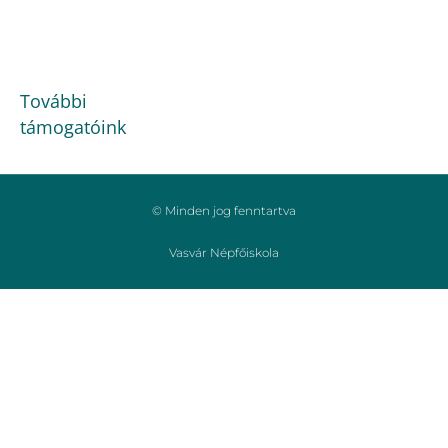
További
támogatóink
© Minden jog fenntartva
Vasvár Népfőiskola