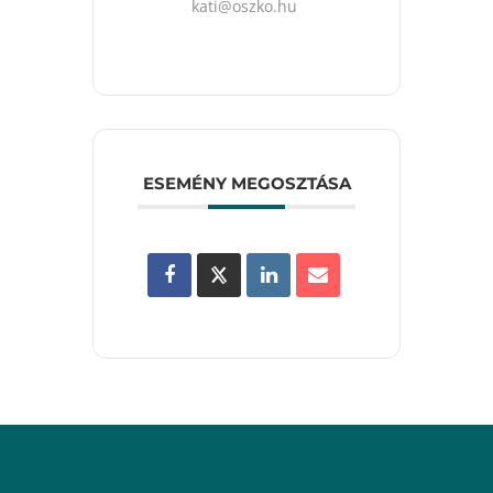
uh.okzso@itak
ESEMÉNY MEGOSZTÁSA