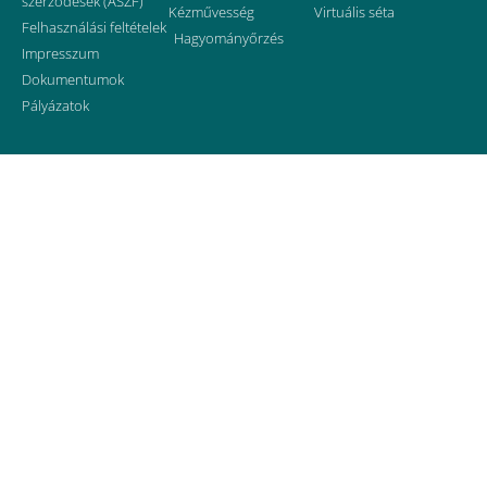
szerződések (ÁSZF)
Kézművesség
Virtuális séta
Felhasználási feltételek
Hagyományőrzés
Impresszum
Dokumentumok
Pályázatok