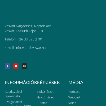
Vasvári Nagytérségi Népfőiskola
Vasvár, Kossuth Lajos u. 8.
Telefon: +36 30 095 2701
E-mail:
uh.ravsavofpen@ofni
INFORMÁCIÓK
KÉPZÉSEK
MÉDIA
Adatkezelési
Biokertészet
Podcast
tájékoztató
Helytörténet
Webcast
Szolgáltatási
Kutatás
Video