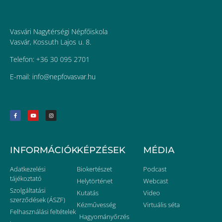
Vasvári Nagytérségi Népfőiskola
Vasvár, Kossuth Lajos u. 8.
Telefon: +36 30 095 2701
E-mail:
uh.ravsavofpen@ofni
INFORMÁCIÓK
KÉPZÉSEK
MÉDIA
Adatkezelési
Biokertészet
Podcast
tájékoztató
Helytörténet
Webcast
Szolgáltatási
Kutatás
Video
szerződések (ÁSZF)
Kézművesség
Virtuális séta
Felhasználási feltételek
Hagyományőrzés