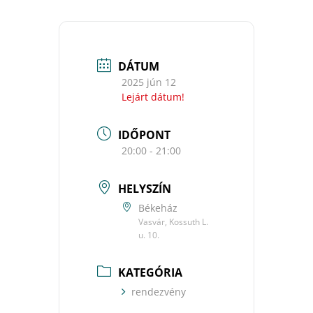
DÁTUM
2025 jún 12
Lejárt dátum!
IDŐPONT
20:00 - 21:00
HELYSZÍN
Békeház
Vasvár, Kossuth L.
u. 10.
KATEGÓRIA
rendezvény