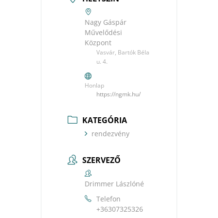
Nagy Gáspár
Művelődési
Központ
Vasvár, Bartók Béla
u. 4.
Honlap
https://ngmk.hu/
KATEGÓRIA
rendezvény
SZERVEZŐ
Drimmer Lászlóné
Telefon
+36307325326