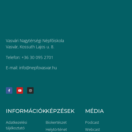
Vasvári Nagytérségi Népfőiskola
Vasvár, Kossuth Lajos u. 8.
Telefon: +36 30 095 2701
E-mail:
uh.ravsavofpen@ofni
INFORMÁCIÓK
KÉPZÉSEK
MÉDIA
Adatkezelési
Biokertészet
Podcast
tájékoztató
Helytörténet
Webcast