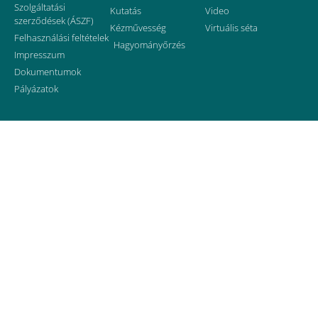
Szolgáltatási
Kutatás
Video
szerződések (ÁSZF)
Kézművesség
Virtuális séta
Felhasználási feltételek
Hagyományőrzés
Impresszum
Dokumentumok
Pályázatok